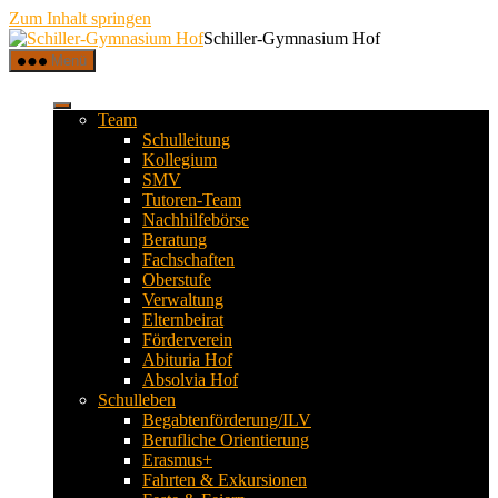
Zum Inhalt springen
Schiller-Gymnasium Hof
Menü
Team
Schulleitung
Kollegium
SMV
Tutoren-Team
Nachhilfebörse
Beratung
Fachschaften
Oberstufe
Verwaltung
Elternbeirat
Förderverein
Abituria Hof
Absolvia Hof
Schulleben
Begabtenförderung/ILV
Berufliche Orientierung
Erasmus+
Fahrten & Exkursionen