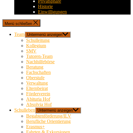
Privatsphäre
Historie
Einwilligungen
Menü schließen
Team
Untermenü anzeigen
Schulleitung
Kollegium
SMV
Tutoren-Team
Nachhilfebörse
Beratung
Fachschaften
Oberstufe
Verwaltung
Elternbeirat
Förderverein
Abituria Hof
Absolvia Hof
Schulleben
Untermenü anzeigen
Begabtenförderung/ILV
Berufliche Orientierung
Erasmus+
Fahrten & Exkursionen