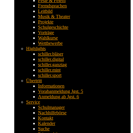
Feste & Feiern
Fremdsprachen
Leitbild
Musik & Theater
Projekte
Schulgeschichte
Vorträge
Wahlkurse
Wettbewerbe
Highlights
schiller.bläser
schiller.digital
schiller.ganztag
schiller.mint
schiller.sport
Übertritt
Informationen
Vorabanmeldung Jgst. 5
Anmeldung ab Jgst. 6
Service
Schulmanager
Nachhilfebörse
Kontakt
Kalender
Suche