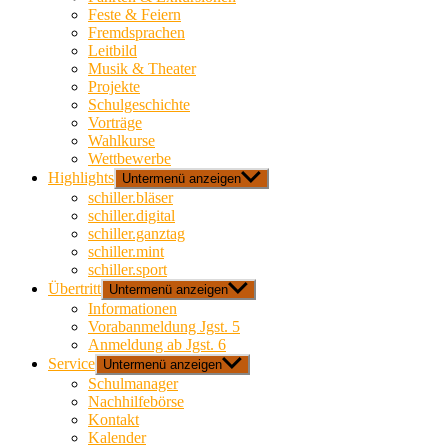
Feste & Feiern
Fremdsprachen
Leitbild
Musik & Theater
Projekte
Schulgeschichte
Vorträge
Wahlkurse
Wettbewerbe
Highlights
Untermenü anzeigen
schiller.bläser
schiller.digital
schiller.ganztag
schiller.mint
schiller.sport
Übertritt
Untermenü anzeigen
Informationen
Vorabanmeldung Jgst. 5
Anmeldung ab Jgst. 6
Service
Untermenü anzeigen
Schulmanager
Nachhilfebörse
Kontakt
Kalender