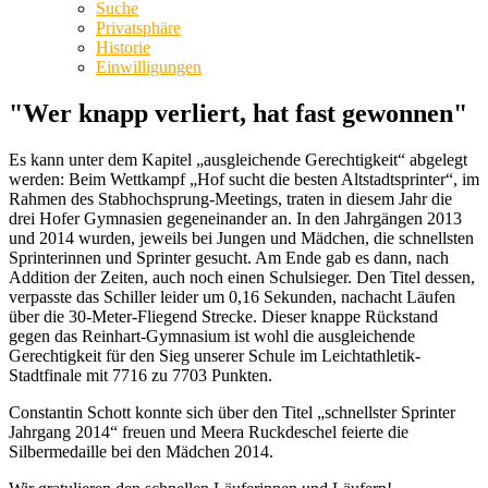
Suche
Privatsphäre
Historie
Einwilligungen
"Wer knapp verliert, hat fast gewonnen"
Es kann unter dem Kapitel „ausgleichende Gerechtigkeit“ abgelegt
werden: Beim Wettkampf „Hof sucht die besten Altstadtsprinter“, im
Rahmen des Stabhochsprung-Meetings, traten in diesem Jahr die
drei Hofer Gymnasien gegeneinander an. In den Jahrgängen 2013
und 2014 wurden, jeweils bei Jungen und Mädchen, die schnellsten
Sprinterinnen und Sprinter gesucht. Am Ende gab es dann, nach
Addition der Zeiten, auch noch einen Schulsieger. Den Titel dessen,
verpasste das Schiller leider um 0,16 Sekunden, nachacht Läufen
über die 30-Meter-Fliegend Strecke. Dieser knappe Rückstand
gegen das Reinhart-Gymnasium ist wohl die ausgleichende
Gerechtigkeit für den Sieg unserer Schule im Leichtathletik-
Stadtfinale mit 7716 zu 7703 Punkten.
Constantin Schott konnte sich über den Titel „schnellster Sprinter
Jahrgang 2014“ freuen und Meera Ruckdeschel feierte die
Silbermedaille bei den Mädchen 2014.