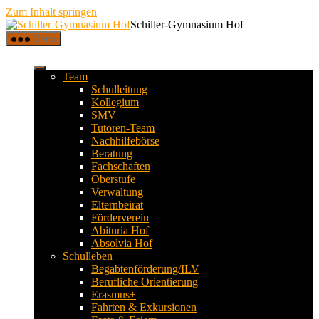
Zum Inhalt springen
Schiller-Gymnasium Hof
Menü
Team
Schulleitung
Kollegium
SMV
Tutoren-Team
Nachhilfebörse
Beratung
Fachschaften
Oberstufe
Verwaltung
Elternbeirat
Förderverein
Abituria Hof
Absolvia Hof
Schulleben
Begabtenförderung/ILV
Berufliche Orientierung
Erasmus+
Fahrten & Exkursionen