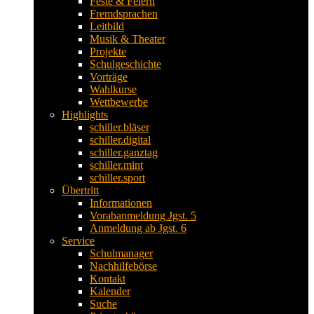
Feste & Feiern
Fremdsprachen
Leitbild
Musik & Theater
Projekte
Schulgeschichte
Vorträge
Wahlkurse
Wettbewerbe
Highlights
schiller.bläser
schiller.digital
schiller.ganztag
schiller.mint
schiller.sport
Übertritt
Informationen
Vorabanmeldung Jgst. 5
Anmeldung ab Jgst. 6
Service
Schulmanager
Nachhilfebörse
Kontakt
Kalender
Suche