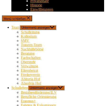
Privatsphäre
Historie
Einwilligungen
Menü schließen
Team
Untermenü anzeigen
Schulleitung
Kollegium
SMV
Tutoren-Team
Nachhilfebörse
Beratung
Fachschaften
Oberstufe
Verwaltung
Elternbeirat
Förderverein
Abituria Hof
Absolvia Hof
Schulleben
Untermenü anzeigen
Begabtenförderung/ILV
Berufliche Orientierung
Erasmus+
Fahrten & Exkursionen