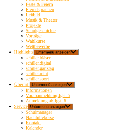
Feste & Feiern
Fremdsprachen
Leitbild
Musik & Theater
Projekte
Schulgeschichte
Vorträge
Wahlkurse
Wettbewerbe
Highlights
Untermenü anzeigen
schiller.bläser
schiller.digital
schiller.ganztag
schiller.mint
schiller.sport
Übertritt
Untermenü anzeigen
Informationen
Vorabanmeldung Jgst. 5
Anmeldung ab Jgst. 6
Service
Untermenü anzeigen
Schulmanager
Nachhilfebörse
Kontakt
Kalender