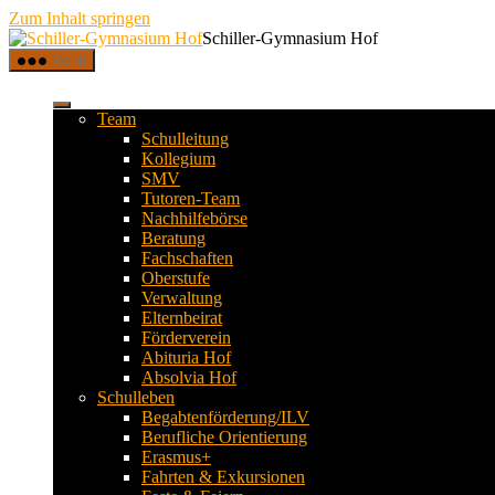
Zum Inhalt springen
Schiller-Gymnasium Hof
Menü
Team
Schulleitung
Kollegium
SMV
Tutoren-Team
Nachhilfebörse
Beratung
Fachschaften
Oberstufe
Verwaltung
Elternbeirat
Förderverein
Abituria Hof
Absolvia Hof
Schulleben
Begabtenförderung/ILV
Berufliche Orientierung
Erasmus+
Fahrten & Exkursionen