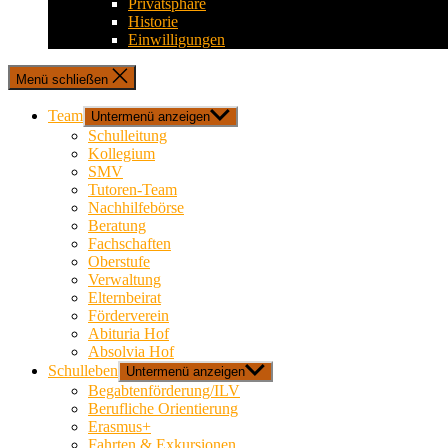
Privatsphäre
Historie
Einwilligungen
Menü schließen
Team
Untermenü anzeigen
Schulleitung
Kollegium
SMV
Tutoren-Team
Nachhilfebörse
Beratung
Fachschaften
Oberstufe
Verwaltung
Elternbeirat
Förderverein
Abituria Hof
Absolvia Hof
Schulleben
Untermenü anzeigen
Begabtenförderung/ILV
Berufliche Orientierung
Erasmus+
Fahrten & Exkursionen