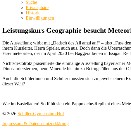
Suche
Privatsphäre
Historie
Einwilligungen
Leistungskurs Geographie besucht Meteori
Die Ausstellung wirbt mit „Dadsch des All amal an!“ – also „Fass d
ihrem Kursleiter, Herrn Spieler, auch aus. Doch dann die Überrasch
Eisenmeteoriten, der im April 2020 bei Baggerarbeiten in Issigau-Re
Nichtsdestotrotz präsentierte die einmalige Ausstellung bayerischer M
Dinosauriersterben, neue Minerale bis hin zu Betrugsfällen aus der O
Auch die Schülerinnen und Schüler mussten sich zu jeweils einem Exp
dieser Welt?
Wie im Bastelladen! So fühlt sich ein Pappmaché-Replikat eines Me
© 2026
Schiller-Gymnasium Hof
Impressum & Datenschutzerklärung