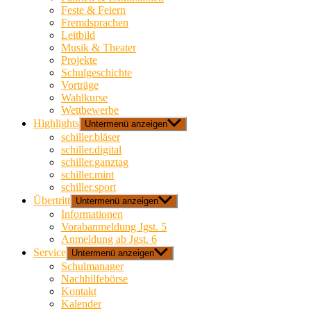
Feste & Feiern
Fremdsprachen
Leitbild
Musik & Theater
Projekte
Schulgeschichte
Vorträge
Wahlkurse
Wettbewerbe
Highlights
Untermenü anzeigen
schiller.bläser
schiller.digital
schiller.ganztag
schiller.mint
schiller.sport
Übertritt
Untermenü anzeigen
Informationen
Vorabanmeldung Jgst. 5
Anmeldung ab Jgst. 6
Service
Untermenü anzeigen
Schulmanager
Nachhilfebörse
Kontakt
Kalender