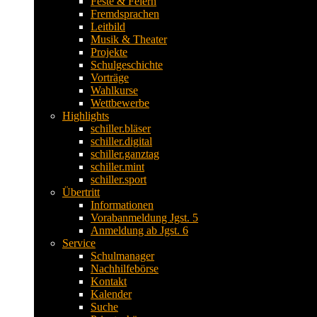
Feste & Feiern
Fremdsprachen
Leitbild
Musik & Theater
Projekte
Schulgeschichte
Vorträge
Wahlkurse
Wettbewerbe
Highlights
schiller.bläser
schiller.digital
schiller.ganztag
schiller.mint
schiller.sport
Übertritt
Informationen
Vorabanmeldung Jgst. 5
Anmeldung ab Jgst. 6
Service
Schulmanager
Nachhilfebörse
Kontakt
Kalender
Suche