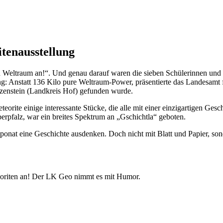
tenausstellung
en Weltraum an!“. Und genau darauf waren die sieben Schülerinnen un
ung: Anstatt 136 Kilo pure Weltraum-Power, präsentierte das Landesam
itzenstein (Landkreis Hof) gefunden wurde.
eteorite einige interessante Stücke, die alle mit einer einzigartigen G
berpfalz, war ein breites Spektrum an „Gschichtla“ geboten.
onat eine Geschichte ausdenken. Doch nicht mit Blatt und Papier, son
teoriten an! Der LK Geo nimmt es mit Humor.