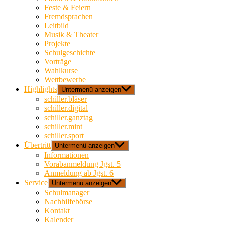
Feste & Feiern
Fremdsprachen
Leitbild
Musik & Theater
Projekte
Schulgeschichte
Vorträge
Wahlkurse
Wettbewerbe
Highlights
Untermenü anzeigen
schiller.bläser
schiller.digital
schiller.ganztag
schiller.mint
schiller.sport
Übertritt
Untermenü anzeigen
Informationen
Vorabanmeldung Jgst. 5
Anmeldung ab Jgst. 6
Service
Untermenü anzeigen
Schulmanager
Nachhilfebörse
Kontakt
Kalender