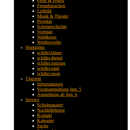
Feste & Feiern
Fremdsprachen
Leitbild
Musik & Theater
Projekte
Schulgeschichte
Vorträge
Wahlkurse
Wettbewerbe
Highlights
schiller.bläser
schiller.digital
schiller.ganztag
schiller.mint
schiller.sport
Übertritt
Informationen
Vorabanmeldung Jgst. 5
Anmeldung ab Jgst. 6
Service
Schulmanager
Nachhilfebörse
Kontakt
Kalender
Suche