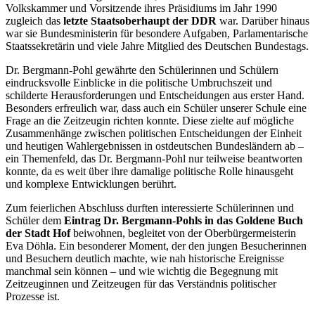
Volkskammer und Vorsitzende ihres Präsidiums im Jahr 1990
zugleich das
letzte Staatsoberhaupt der DDR
war. Darüber hinaus
war sie Bundesministerin für besondere Aufgaben, Parlamentarische
Staatssekretärin und viele Jahre Mitglied des Deutschen Bundestags.
Dr. Bergmann-Pohl gewährte den Schülerinnen und Schülern
eindrucksvolle Einblicke in die politische Umbruchszeit und
schilderte Herausforderungen und Entscheidungen aus erster Hand.
Besonders erfreulich war, dass auch ein Schüler unserer Schule eine
Frage an die Zeitzeugin richten konnte. Diese zielte auf mögliche
Zusammenhänge zwischen politischen Entscheidungen der Einheit
und heutigen Wahlergebnissen in ostdeutschen Bundesländern ab –
ein Themenfeld, das Dr. Bergmann-Pohl nur teilweise beantworten
konnte, da es weit über ihre damalige politische Rolle hinausgeht
und komplexe Entwicklungen berührt.
Zum feierlichen Abschluss durften interessierte Schülerinnen und
Schüler dem
Eintrag Dr. Bergmann-Pohls in das Goldene Buch
der Stadt Hof
beiwohnen, begleitet von der Oberbürgermeisterin
Eva Döhla. Ein besonderer Moment, der den jungen Besucherinnen
und Besuchern deutlich machte, wie nah historische Ereignisse
manchmal sein können – und wie wichtig die Begegnung mit
Zeitzeuginnen und Zeitzeugen für das Verständnis politischer
Prozesse ist.