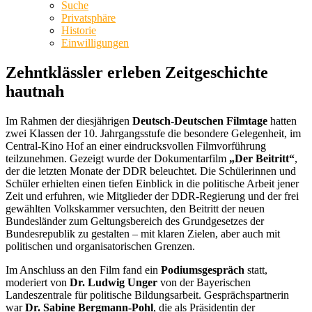
Suche
Privatsphäre
Historie
Einwilligungen
Zehntklässler erleben Zeitgeschichte
hautnah
Im Rahmen der diesjährigen
Deutsch-Deutschen Filmtage
hatten
zwei Klassen der 10. Jahrgangsstufe die besondere Gelegenheit, im
Central-Kino Hof an einer eindrucksvollen Filmvorführung
teilzunehmen. Gezeigt wurde der Dokumentarfilm
„Der Beitritt“
,
der die letzten Monate der DDR beleuchtet. Die Schülerinnen und
Schüler erhielten einen tiefen Einblick in die politische Arbeit jener
Zeit und erfuhren, wie Mitglieder der DDR-Regierung und der frei
gewählten Volkskammer versuchten, den Beitritt der neuen
Bundesländer zum Geltungsbereich des Grundgesetzes der
Bundesrepublik zu gestalten – mit klaren Zielen, aber auch mit
politischen und organisatorischen Grenzen.
Im Anschluss an den Film fand ein
Podiumsgespräch
statt,
moderiert von
Dr. Ludwig Unger
von der Bayerischen
Landeszentrale für politische Bildungsarbeit. Gesprächspartnerin
war
Dr. Sabine Bergmann-Pohl
, die als Präsidentin der