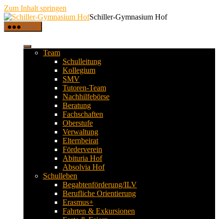
Zum Inhalt springen
Schiller-Gymnasium Hof
Menü
Team
Schulleitung
Kollegium
SMV
Tutoren-Team
Nachhilfebörse
Beratung
Fachschaften
Oberstufe
Verwaltung
Elternbeirat
Förderverein
Abituria Hof
Absolvia Hof
Schulleben
Begabtenförderung/ILV
Berufliche Orientierung
Erasmus+
Fahrten & Exkursionen