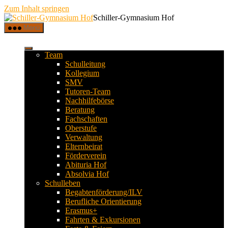
Zum Inhalt springen
Schiller-Gymnasium Hof
Menü
Team
Schulleitung
Kollegium
SMV
Tutoren-Team
Nachhilfebörse
Beratung
Fachschaften
Oberstufe
Verwaltung
Elternbeirat
Förderverein
Abituria Hof
Absolvia Hof
Schulleben
Begabtenförderung/ILV
Berufliche Orientierung
Erasmus+
Fahrten & Exkursionen