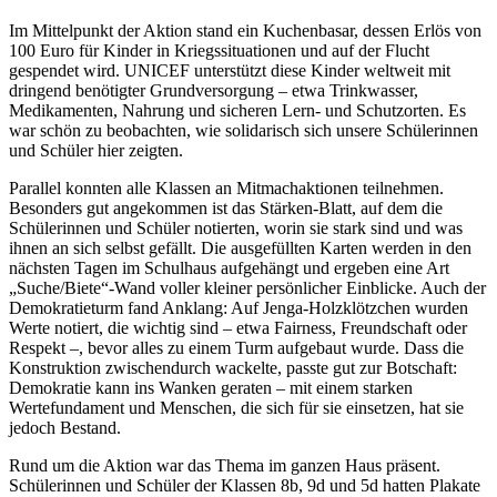
Im Mittelpunkt der Aktion stand ein Kuchenbasar, dessen Erlös von
100 Euro für Kinder in Kriegssituationen und auf der Flucht
gespendet wird. UNICEF unterstützt diese Kinder weltweit mit
dringend benötigter Grundversorgung – etwa Trinkwasser,
Medikamenten, Nahrung und sicheren Lern- und Schutzorten. Es
war schön zu beobachten, wie solidarisch sich unsere Schülerinnen
und Schüler hier zeigten.
Parallel konnten alle Klassen an Mitmachaktionen teilnehmen.
Besonders gut angekommen ist das Stärken-Blatt, auf dem die
Schülerinnen und Schüler notierten, worin sie stark sind und was
ihnen an sich selbst gefällt. Die ausgefüllten Karten werden in den
nächsten Tagen im Schulhaus aufgehängt und ergeben eine Art
„Suche/Biete“-Wand voller kleiner persönlicher Einblicke. Auch der
Demokratieturm fand Anklang: Auf Jenga-Holzklötzchen wurden
Werte notiert, die wichtig sind – etwa Fairness, Freundschaft oder
Respekt –, bevor alles zu einem Turm aufgebaut wurde. Dass die
Konstruktion zwischendurch wackelte, passte gut zur Botschaft:
Demokratie kann ins Wanken geraten – mit einem starken
Wertefundament und Menschen, die sich für sie einsetzen, hat sie
jedoch Bestand.
Rund um die Aktion war das Thema im ganzen Haus präsent.
Schülerinnen und Schüler der Klassen 8b, 9d und 5d hatten Plakate