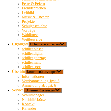
Feste & Feiern
Fremdsprachen
Leitbild
Musik & Theater
Projekte
Schulgeschichte
Vorträge
Wahlkurse
Wettbewerbe
Highlights
Untermenü anzeigen
schiller.bläser
schiller.digital
schiller.ganztag
schiller.mint
schiller.sport
Übertritt
Untermenü anzeigen
Informationen
Vorabanmeldung Jgst. 5
Anmeldung ab Jgst. 6
Service
Untermenü anzeigen
Schulmanager
Nachhilfebörse
Kontakt
Kalender