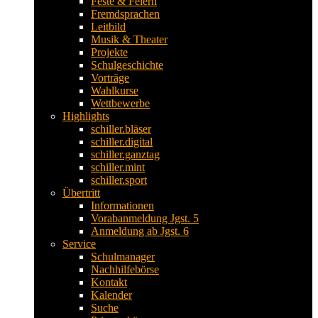
Feste & Feiern
Fremdsprachen
Leitbild
Musik & Theater
Projekte
Schulgeschichte
Vorträge
Wahlkurse
Wettbewerbe
Highlights
schiller.bläser
schiller.digital
schiller.ganztag
schiller.mint
schiller.sport
Übertritt
Informationen
Vorabanmeldung Jgst. 5
Anmeldung ab Jgst. 6
Service
Schulmanager
Nachhilfebörse
Kontakt
Kalender
Suche