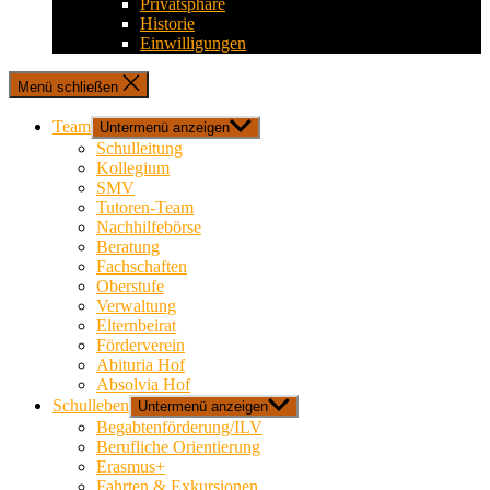
Privatsphäre
Historie
Einwilligungen
Menü schließen
Team
Untermenü anzeigen
Schulleitung
Kollegium
SMV
Tutoren-Team
Nachhilfebörse
Beratung
Fachschaften
Oberstufe
Verwaltung
Elternbeirat
Förderverein
Abituria Hof
Absolvia Hof
Schulleben
Untermenü anzeigen
Begabtenförderung/ILV
Berufliche Orientierung
Erasmus+
Fahrten & Exkursionen