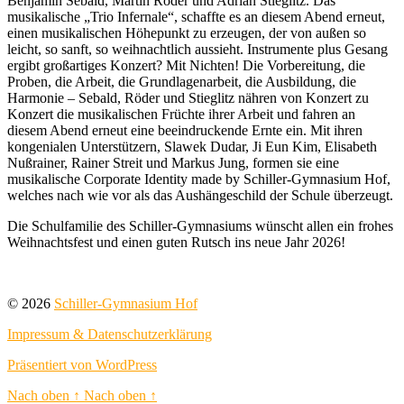
Benjamin Sebald, Martin Röder und Adrian Stieglitz. Das
musikalische „Trio Infernale“, schaffte es an diesem Abend erneut,
einen musikalischen Höhepunkt zu erzeugen, der von außen so
leicht, so sanft, so weihnachtlich aussieht. Instrumente plus Gesang
ergibt großartiges Konzert? Mit Nichten! Die Vorbereitung, die
Proben, die Arbeit, die Grundlagenarbeit, die Ausbildung, die
Harmonie – Sebald, Röder und Stieglitz nähren von Konzert zu
Konzert die musikalischen Früchte ihrer Arbeit und fahren an
diesem Abend erneut eine beeindruckende Ernte ein. Mit ihren
kongenialen Unterstützern, Slawek Dudar, Ji Eun Kim, Elisabeth
Nußrainer, Rainer Streit und Markus Jung, formen sie eine
musikalische Corporate Identity made by Schiller-Gymnasium Hof,
welches nach wie vor als das Aushängeschild der Schule überzeugt.
Die Schulfamilie des Schiller-Gymnasiums wünscht allen ein frohes
Weihnachtsfest und einen guten Rutsch ins neue Jahr 2026!
© 2026
Schiller-Gymnasium Hof
Impressum & Datenschutzerklärung
Präsentiert von WordPress
Nach oben
↑
Nach oben
↑