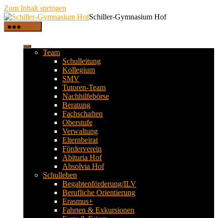
Zum Inhalt springen
Schiller-Gymnasium Hof
Menü
Team
Schulleitung
Kollegium
SMV
Tutoren-Team
Nachhilfebörse
Beratung
Fachschaften
Oberstufe
Verwaltung
Elternbeirat
Förderverein
Abituria Hof
Absolvia Hof
Schulleben
Begabtenförderung/ILV
Berufliche Orientierung
Erasmus+
Fahrten & Exkursionen