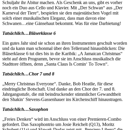
Schuljahr ihr Abitur machen. Als Geschenk an uns, gibt es vorher
noch ein Duo aus Cello und Klavier. Mit „Der Schwan“ aus „Der
Karneval der Tiere“, bespielen sie den majestätischen Vogel mit
solch einer musikalischen Eleganz, dass man davon eine
Schwanen…eine Gänsehaut bekommt. Was für eine Darbietung!
Tatsächlich…Bläserklasse 6
Ein gutes Jahr sind sie schon an ihren Instrumenten geschult worden
und da kann man schonmal über den Tellerrand hinausblicken: Die
Bläserklasse 6 tut dies bis in die Karibik: „A Jamaican Christmas“
steht auf dem Programm, bevor sie im Anschluss musikalisch die
Stadttore öffnen, denn „Santa Claus Is Comin‘ To Town“.
Tatsächlich…Chor 7 und 8
„Merry Christmas Everyone“. Danke, Bob Heatlie, für diese
eindringliche Botschaft. Und danke an den Chor der 7. und 8.
Jahrgangsstufe, die mit beindruckender stimmlicher Gewandtheit
den Shakin‘ Stevens-Gassenhauer ins Kirchenschiff hinaustragen.
Tatsächlich…Saxophon
„Freies Denken“ wird im Anschluss von einer Premieren-Combo
gefordert. Das Saxophontrio um Josie Reichelt (Q13), Moritz
Schubert (11a) und Slawek Dudar zeigt mit „Pensiero Libero“ die