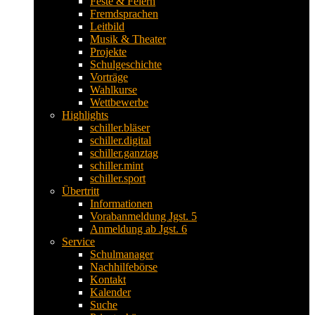
Feste & Feiern
Fremdsprachen
Leitbild
Musik & Theater
Projekte
Schulgeschichte
Vorträge
Wahlkurse
Wettbewerbe
Highlights
schiller.bläser
schiller.digital
schiller.ganztag
schiller.mint
schiller.sport
Übertritt
Informationen
Vorabanmeldung Jgst. 5
Anmeldung ab Jgst. 6
Service
Schulmanager
Nachhilfebörse
Kontakt
Kalender
Suche