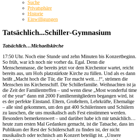
Suche
Privatsphäre
Historie
Einwilligungen
Tatsächlich...Schiller-Gymnasium
Tatsächlich…Michaeliskirche
17:50 Uhr. Noch eine Stunde und zehn Minuten bis Konzertbeginn.
So früh, war ich noch nie vorher da. Egal. Denn die
Menschenmasse, die bereits jetzt vor dem Kirchentor wartet, reicht
bereits aus, um Hofs platzstärkste Kirche zu füllen. Und als es dann
heißt „Macht hoch die Tür, die Tor macht weit…!“, strömen die
Menschen ins Kirchenschiff. Die Schillerfamilie. Weihnachten ist ja
die Zeit der Familientreffen – und wenn diese „Most wonderful time
of the year“ dann mit 2000 Familienmitgliedern begangen wird, ist
es der perfekte Einstand. Eltern, Großeltern, Lehrkräfte, Ehemalige
– alle sind gekommen, um den gut 400 Schülerinnen und Schülern
zu lauschen, die uns musikalisch aufs Fest einstimmen werden.
Besonders bemerkenswert – und darüber habe ich mir tatsächlich…
heute zum ersten Mal Gedanken gemacht, ist die Tatsache, dass im
Publikum der Rest der Schülerschaft zu finden ist, der nicht
musikalisch oder technisch am Konzert beteiligt ist. „Unsere