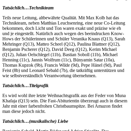
Tatsächlich…Technikteam
Teils neue Leitung, altbewährte Qualität. Mit Max Kolb hat das
Technikteam, neben Matthias Leuchsenring, eine neue Co-Leitung
bekommen, doch Licht und Ton waren exakt und präzise wie eh
und je eingestellt. Natürlich auch wegen des beeindrucken Know-
Hows der Schülerinnen und Schüler Veranika Knaus (Q13), Sarah
Mehringer (Q13), Matteo Scheel (Q12), Paulina Blattner (Q12),
Benjamin Pscherer (Q12), David Deeg (Q12), Kerim Michael
(Q12), Julian Oelschlegel (11b), Bastian Soboll (11b), Michael
Henning (11c), Jannis Wolfrum (11c), Bünyamin Satar (10a),
Thomas Kupzok (9b), Francis Wilde (9d), Pepe Hänel (9d), Paul
Feist (8b) und Leonard Sebald (7b), die tatkräftig unterstützen und
wie selbstverständlich Verantwortung übernehmen.
Tatsächlich…Titelgrafik
Es wird wohl ihre letzte Weihnachtsgrafik aus der Feder von Muna
Khafaja (Q13) sein. Die Fast-Abiturientin überzeugt auch in diesem
Jahr mit einer farbenfrohen Christbaumspitze. Bei Amazon findet
man diese jedoch nicht.
Tatsächlich…(musikalische) Liebe