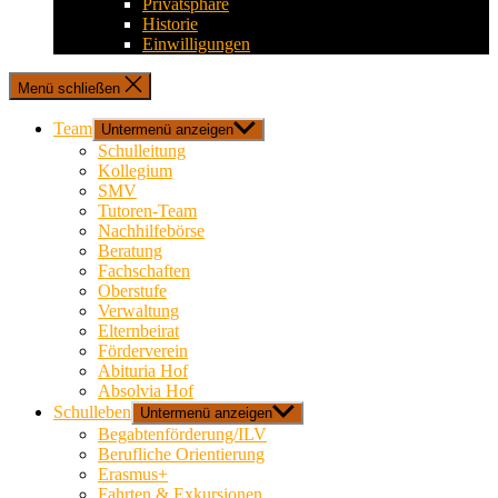
Privatsphäre
Historie
Einwilligungen
Menü schließen
Team
Untermenü anzeigen
Schulleitung
Kollegium
SMV
Tutoren-Team
Nachhilfebörse
Beratung
Fachschaften
Oberstufe
Verwaltung
Elternbeirat
Förderverein
Abituria Hof
Absolvia Hof
Schulleben
Untermenü anzeigen
Begabtenförderung/ILV
Berufliche Orientierung
Erasmus+
Fahrten & Exkursionen