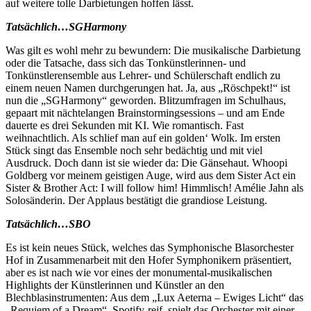
auf weitere tolle Darbietungen hoffen lässt.
Tatsächlich…SGHarmony
Was gilt es wohl mehr zu bewundern: Die musikalische Darbietung
oder die Tatsache, dass sich das Tonkünstlerinnen- und
Tonkünstlerensemble aus Lehrer- und Schülerschaft endlich zu
einem neuen Namen durchgerungen hat. Ja, aus „Röschpekt!“ ist
nun die „SGHarmony“ geworden. Blitzumfragen im Schulhaus,
gepaart mit nächtelangen Brainstormingsessions – und am Ende
dauerte es drei Sekunden mit KI. Wie romantisch. Fast
weihnachtlich. Als schlief man auf ein golden‘ Wolk. Im ersten
Stück singt das Ensemble noch sehr bedächtig und mit viel
Ausdruck. Doch dann ist sie wieder da: Die Gänsehaut. Whoopi
Goldberg vor meinem geistigen Auge, wird aus dem Sister Act ein
Sister & Brother Act: I will follow him! Himmlisch! Amélie Jahn als
Solosänderin. Der Applaus bestätigt die grandiose Leistung.
Tatsächlich…SBO
Es ist kein neues Stück, welches das Symphonische Blasorchester
Hof in Zusammenarbeit mit den Hofer Symphonikern präsentiert,
aber es ist nach wie vor eines der monumental-musikalischen
Highlights der Künstlerinnen und Künstler an den
Blechblasinstrumenten: Aus dem „Lux Aeterna – Ewiges Licht“ das
„Requiem of a Dream“. Spotify-reif, spielt das Orchester mit einer