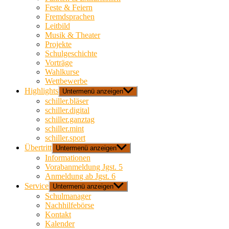
Feste & Feiern
Fremdsprachen
Leitbild
Musik & Theater
Projekte
Schulgeschichte
Vorträge
Wahlkurse
Wettbewerbe
Highlights
Untermenü anzeigen
schiller.bläser
schiller.digital
schiller.ganztag
schiller.mint
schiller.sport
Übertritt
Untermenü anzeigen
Informationen
Vorabanmeldung Jgst. 5
Anmeldung ab Jgst. 6
Service
Untermenü anzeigen
Schulmanager
Nachhilfebörse
Kontakt
Kalender