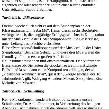
Mitschüler supporten!“, ist der Hauptgrund, warum sie sich zu
eigentlich konsolenschaffender Zeit in einer Kirche einfinden.
Unterstützung. Support. Schiller.
Tatsächlich…Bläserklasse
Dreimal wöchentlich steht es auf dem Stundenplan an der
Klassenzimmertür: „Seba Mu“. Hinter diesen sechs Buchstaben
verbirgt sie sich, die langjährige Erfolgsgeschichte, in Kooperation
mit der Musikschule der Hofer Symphoniker: Die Bläserklasse,
unter Leitung des „Fachbereichsleiters
Bläser/Percussion/Schulkooperation“ der Musikschule der Hofer
Symphoniker, Benjamin Sebald. Und diese drei Mu’s waren die
Grundlage für den ersten großen Auftritt der
Neuinstrumentalistinnen und -instrumentalisten. Der Auftritt der
Bläserklasse 5b. Sie läuten die Glocken zu Beginn mit „Jingle
Bells“ und lassen dann einen Komponisten erklingen, der als
„klassischer Weihnachtsstar“, quasi der „George Michael des 18.
Jahrhunderts“, gilt: Wolfgang Amadeus Mozart. Sie spielen „Eine
Melodie von Mozart“.
Tatsächlich…Schulleitung
Keine Mozartkugeln, sondern Halsbonbons, musste unsere
Schulleiterin, Dr. Anke Emminger, in Vorbereitung des heutigen
Abends zu sich nehmen. Doch die Stimme hielt, und so durfte sie