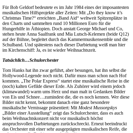
Für Bob Geldorf bedeutete es im Jahr 1984 eines der imposantesten
musikalischen Hilfsprojekte aller Zeiten: Mit „Do they know it’s
Christmas Time?“ erreichten „Band Aid“ weltweit Spitzenplätze in
den Charts und sammelten rund 10 Millionen Euro für die
Hungerhilfe in Äthiopien. Doch anstatt George Michael und Co,
stehen heute Anna Saalfrank und Mia Lutsch-Kelemen (beide Q12)
auf der Bühne, begleitet durch das Kammermusikensemble und die
Schulband. Und spätestens nach dieser Darbietung weiß man hier
im Kirchenschiff: Ja, es ist wieder Weihnachtszeit.
Tatsächlich…Schulorchester
Tom Hanks hat ihn zwar geführt, aber besungen, hat ihn selbst die
Hollywood-Legende noch nicht. Dafür muss man schon nach Hof
kommen. „The Polar Express“ startet eine musikalische Reise in die
(noch) kalten Gefilde dieser Erde. Als Zuhörer wird einem jedoch
(klimawandel) warm ums Herz und man malt in Gedanken Bilder
von Eis und Schnee…zumindest die, die es noch kennen. Wer diese
Bilder nicht kennt, bekommt danach eine ganz besondere
musikalische Vernissage präsentiert: Mit
Modest Mussorgskys
„Bilder einer Ausstellung“ zeigt das Schulorchester, dass es auch
beim Weihnachtskonzert nicht vor musikalisch höchst
anspruchsvollen Darbietungen zurückschreckt. Erneut beeindruckt
das Orchester mit einer sehr ausgeprägten musikalischen Reife, die