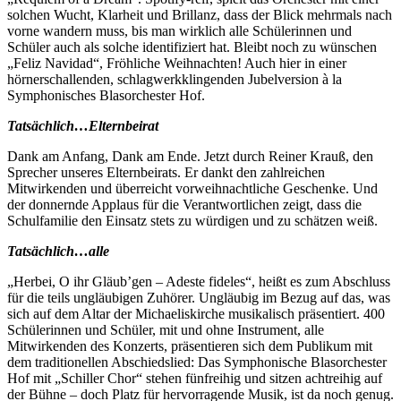
solchen Wucht, Klarheit und Brillanz, dass der Blick mehrmals nach
vorne wandern muss, bis man wirklich alle Schülerinnen und
Schüler auch als solche identifiziert hat. Bleibt noch zu wünschen
„Feliz Navidad“, Fröhliche Weihnachten! Auch hier in einer
hörnerschallenden, schlagwerkklingenden Jubelversion à la
Symphonisches Blasorchester Hof.
Tatsächlich…Elternbeirat
Dank am Anfang, Dank am Ende. Jetzt durch Reiner Krauß, den
Sprecher unseres Elternbeirats. Er dankt den zahlreichen
Mitwirkenden und überreicht vorweihnachtliche Geschenke. Und
der donnernde Applaus für die Verantwortlichen zeigt, dass die
Schulfamilie den Einsatz stets zu würdigen und zu schätzen weiß.
Tatsächlich…alle
„Herbei, O ihr Gläub’gen – Adeste fideles“, heißt es zum Abschluss
für die teils ungläubigen Zuhörer. Ungläubig im Bezug auf das, was
sich auf dem Altar der Michaeliskirche musikalisch präsentiert. 400
Schülerinnen und Schüler, mit und ohne Instrument, alle
Mitwirkenden des Konzerts, präsentieren sich dem Publikum mit
dem traditionellen Abschiedslied: Das Symphonische Blasorchester
Hof mit „Schiller Chor“ stehen fünfreihig und sitzen achtreihig auf
der Bühne – doch Platz für hervorragende Musik, ist da noch genug.