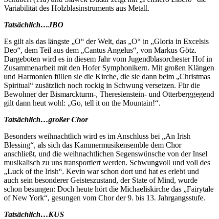
Variabilität des Holzblasinstruments aus Metall.
Tatsächlich…JBO
Es gilt als das längste „O“ der Welt, das „O“ in „Gloria in Excelsis
Deo“, dem Teil aus dem „Cantus Angelus“, von Markus Götz.
Dargeboten wird es in diesem Jahr vom Jugendblasorchester Hof in
Zusammenarbeit mit den Hofer Symphonikern. Mit großen Klängen
und Harmonien füllen sie die Kirche, die sie dann beim „Christmas
Spiritual“ zusätzlich noch rockig in Schwung versetzen. Für die
Bewohner der Bismarckturm-, Theresienstein- und Otterberggegend
gilt dann heut wohl: „Go, tell it on the Mountain!“.
Tatsächlich…großer Chor
Besonders weihnachtlich wird es im Anschluss bei „An Irish
Blessing“, als sich das Kammermusikensemble dem Chor
anschließt, und die weihnachtlichen Segenswünsche von der Insel
musikalisch zu uns transportiert werden. Schwungvoll und voll des
„Luck of the Irish“. Kevin war schon dort und hat es erlebt und
auch sein besonderer Geisteszustand, der State of Mind, wurde
schon besungen: Doch heute hört die Michaeliskirche das „Fairytale
of New York“, gesungen vom Chor der 9. bis 13. Jahrgangsstufe.
Tatsächlich…KUS