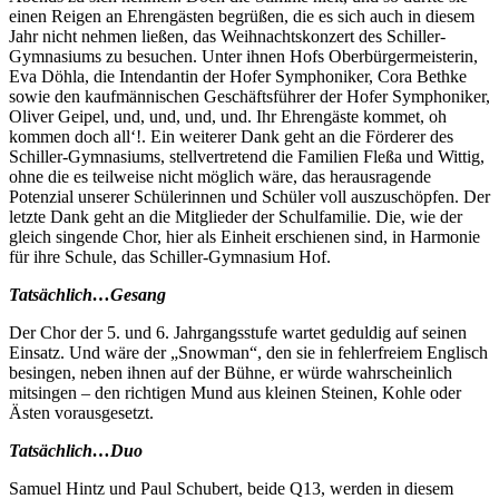
einen Reigen an Ehrengästen begrüßen, die es sich auch in diesem
Jahr nicht nehmen ließen, das Weihnachtskonzert des Schiller-
Gymnasiums zu besuchen. Unter ihnen Hofs Oberbürgermeisterin,
Eva Döhla, die Intendantin der Hofer Symphoniker, Cora Bethke
sowie den kaufmännischen Geschäftsführer der Hofer Symphoniker,
Oliver Geipel, und, und, und, und. Ihr Ehrengäste kommet, oh
kommen doch all‘!. Ein weiterer Dank geht an die Förderer des
Schiller-Gymnasiums, stellvertretend die Familien Fleßa und Wittig,
ohne die es teilweise nicht möglich wäre, das herausragende
Potenzial unserer Schülerinnen und Schüler voll auszuschöpfen. Der
letzte Dank geht an die Mitglieder der Schulfamilie. Die, wie der
gleich singende Chor, hier als Einheit erschienen sind, in Harmonie
für ihre Schule, das Schiller-Gymnasium Hof.
Tatsächlich…Gesang
Der Chor der 5. und 6. Jahrgangsstufe wartet geduldig auf seinen
Einsatz. Und wäre der „Snowman“, den sie in fehlerfreiem Englisch
besingen, neben ihnen auf der Bühne, er würde wahrscheinlich
mitsingen – den richtigen Mund aus kleinen Steinen, Kohle oder
Ästen vorausgesetzt.
Tatsächlich…Duo
Samuel Hintz und Paul Schubert, beide Q13, werden in diesem