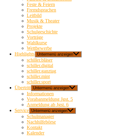
Feste & Feiern
Fremdsprachen
Leitbild
Musik & Theater
Projekte
Schulgeschichte
Vorträge
Wahlkurse
Wettbewerbe
Highlights
Untermenü anzeigen
schiller.bläser
schiller.digital
schiller.ganztag
schiller.mint
schiller.sport
Übertritt
Untermenü anzeigen
Informationen
Vorabanmeldung Jgst. 5
Anmeldung ab Jgst. 6
Service
Untermenü anzeigen
Schulmanager
Nachhilfebörse
Kontakt
Kalender