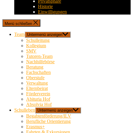
Privatsphäre
Historie
Einwilligungen
Menü schließen
Team
Untermenü anzeigen
Schulleitung
Kollegium
SMV
Tutoren-Team
Nachhilfebörse
Beratung
Fachschaften
Oberstufe
Verwaltung
Elternbeirat
Förderverein
Abituria Hof
Absolvia Hof
Schulleben
Untermenü anzeigen
Begabtenförderung/ILV
Berufliche Orientierung
Erasmus+
Fahrten & Exkursionen