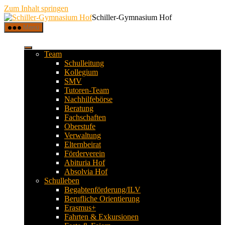
Zum Inhalt springen
Schiller-Gymnasium Hof
Menü
Team
Schulleitung
Kollegium
SMV
Tutoren-Team
Nachhilfebörse
Beratung
Fachschaften
Oberstufe
Verwaltung
Elternbeirat
Förderverein
Abituria Hof
Absolvia Hof
Schulleben
Begabtenförderung/ILV
Berufliche Orientierung
Erasmus+
Fahrten & Exkursionen