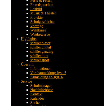
Feste & Feiern
Fremdsprachen
Leitbild
Musik & Theater
Projekte
Schulgeschichte
Vorträge
Wahlkurse
Wettbewerbe
Highlights
schiller.bläser
schiller.digital
schiller.ganztag
schiller.mint
schiller.sport
Übertritt
Informationen
Vorabanmeldung Jgst. 5
Anmeldung ab Jgst. 6
Service
Schulmanager
Nachhilfebörse
Kontakt
Kalender
Suche