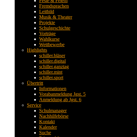
Feste & Feiern
Fremdsprachen
Leitbild
Musik & Theater
Projekte
Schulgeschichte
Vorträge
Wahlkurse
Wettbewerbe
Highlights
schiller.bläser
schiller.digital
schiller.ganztag
schiller.mint
schiller.sport
Übertritt
Informationen
Vorabanmeldung Jgst. 5
Anmeldung ab Jgst. 6
Service
Schulmanager
Nachhilfebörse
Kontakt
Kalender
Suche