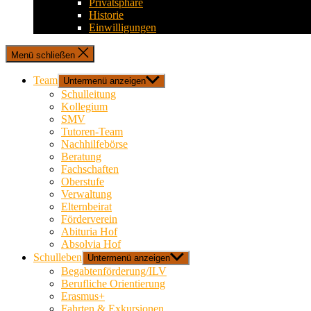
Privatsphäre
Historie
Einwilligungen
Menü schließen
Team
Untermenü anzeigen
Schulleitung
Kollegium
SMV
Tutoren-Team
Nachhilfebörse
Beratung
Fachschaften
Oberstufe
Verwaltung
Elternbeirat
Förderverein
Abituria Hof
Absolvia Hof
Schulleben
Untermenü anzeigen
Begabtenförderung/ILV
Berufliche Orientierung
Erasmus+
Fahrten & Exkursionen