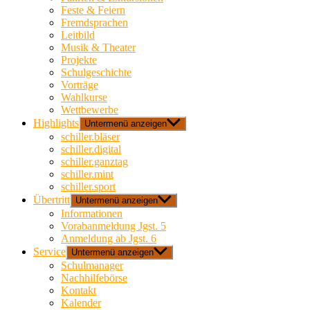
Feste & Feiern
Fremdsprachen
Leitbild
Musik & Theater
Projekte
Schulgeschichte
Vorträge
Wahlkurse
Wettbewerbe
Highlights
Untermenü anzeigen
schiller.bläser
schiller.digital
schiller.ganztag
schiller.mint
schiller.sport
Übertritt
Untermenü anzeigen
Informationen
Vorabanmeldung Jgst. 5
Anmeldung ab Jgst. 6
Service
Untermenü anzeigen
Schulmanager
Nachhilfebörse
Kontakt
Kalender