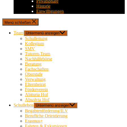
Privatsphäre
Historie
Einwilligungen
Menü schließen
Team
Untermenü anzeigen
Schulleitung
Kollegium
SMV
Tutoren-Team
Nachhilfebörse
Beratung
Fachschaften
Oberstufe
Verwaltung
Elternbeirat
Förderverein
Abituria Hof
Absolvia Hof
Schulleben
Untermenü anzeigen
Begabtenförderung/ILV
Berufliche Orientierung
Erasmus+
Fahrten & Exkursionen