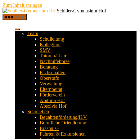
Zum Inhalt springen
Schiller-Gymnasium Hof
Menü
Team
Schulleitung
Kollegium
SMV
Tutoren-Team
Nachhilfebörse
Beratung
Fachschaften
Oberstufe
Verwaltung
Elternbeirat
Förderverein
Abituria Hof
Absolvia Hof
Schulleben
Begabtenförderung/ILV
Berufliche Orientierung
Erasmus+
Fahrten & Exkursionen