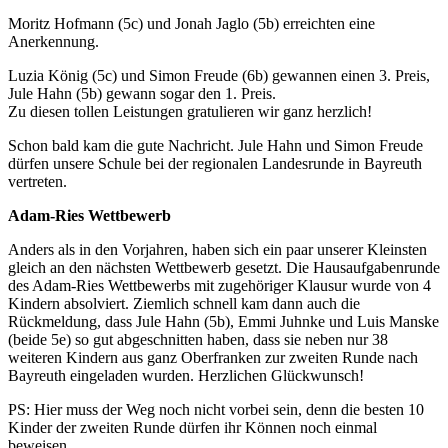
Moritz Hofmann (5c) und Jonah Jaglo (5b) erreichten eine
Anerkennung.
Luzia König (5c) und Simon Freude (6b) gewannen einen 3. Preis,
Jule Hahn (5b) gewann sogar den 1. Preis.
Zu diesen tollen Leistungen gratulieren wir ganz herzlich!
Schon bald kam die gute Nachricht. Jule Hahn und Simon Freude
dürfen unsere Schule bei der regionalen Landesrunde in Bayreuth
vertreten.
Adam-Ries Wettbewerb
Anders als in den Vorjahren, haben sich ein paar unserer Kleinsten
gleich an den nächsten Wettbewerb gesetzt. Die Hausaufgabenrunde
des Adam-Ries Wettbewerbs mit zugehöriger Klausur wurde von 4
Kindern absolviert. Ziemlich schnell kam dann auch die
Rückmeldung, dass Jule Hahn (5b), Emmi Juhnke und Luis Manske
(beide 5e) so gut abgeschnitten haben, dass sie neben nur 38
weiteren Kindern aus ganz Oberfranken zur zweiten Runde nach
Bayreuth eingeladen wurden. Herzlichen Glückwunsch!
PS: Hier muss der Weg noch nicht vorbei sein, denn die besten 10
Kinder der zweiten Runde dürfen ihr Können noch einmal
beweisen.