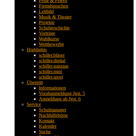
Feste & Feiern
Fremdsprachen
Leitbild
Musik & Theater
Projekte
Schulgeschichte
Vorträge
Wahlkurse
Wettbewerbe
Highlights
schiller.bläser
schiller.digital
schiller.ganztag
schiller.mint
schiller.sport
Übertritt
Informationen
Vorabanmeldung Jgst. 5
Anmeldung ab Jgst. 6
Service
Schulmanager
Nachhilfebörse
Kontakt
Kalender
Suche