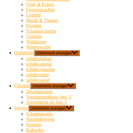
Feste & Feiern
Fremdsprachen
Leitbild
Musik & Theater
Projekte
Schulgeschichte
Vorträge
Wahlkurse
Wettbewerbe
Highlights
Untermenü anzeigen
schiller.bläser
schiller.digital
schiller.ganztag
schiller.mint
schiller.sport
Übertritt
Untermenü anzeigen
Informationen
Vorabanmeldung Jgst. 5
Anmeldung ab Jgst. 6
Service
Untermenü anzeigen
Schulmanager
Nachhilfebörse
Kontakt
Kalender