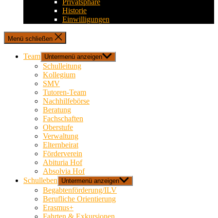
Privatsphäre
Historie
Einwilligungen
Menü schließen
Team
Untermenü anzeigen
Schulleitung
Kollegium
SMV
Tutoren-Team
Nachhilfebörse
Beratung
Fachschaften
Oberstufe
Verwaltung
Elternbeirat
Förderverein
Abituria Hof
Absolvia Hof
Schulleben
Untermenü anzeigen
Begabtenförderung/ILV
Berufliche Orientierung
Erasmus+
Fahrten & Exkursionen