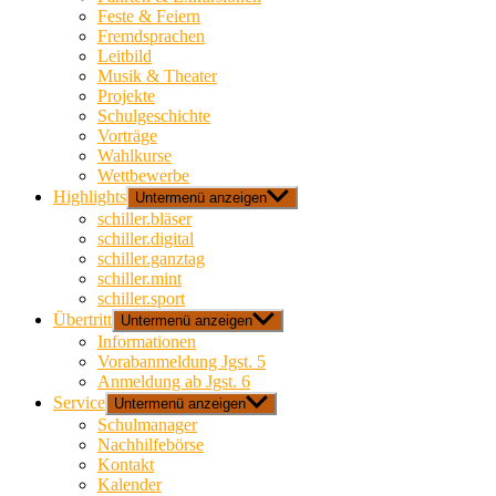
Feste & Feiern
Fremdsprachen
Leitbild
Musik & Theater
Projekte
Schulgeschichte
Vorträge
Wahlkurse
Wettbewerbe
Highlights
Untermenü anzeigen
schiller.bläser
schiller.digital
schiller.ganztag
schiller.mint
schiller.sport
Übertritt
Untermenü anzeigen
Informationen
Vorabanmeldung Jgst. 5
Anmeldung ab Jgst. 6
Service
Untermenü anzeigen
Schulmanager
Nachhilfebörse
Kontakt
Kalender