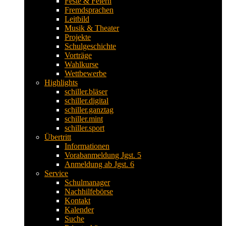
Feste & Feiern
Fremdsprachen
Leitbild
Musik & Theater
Projekte
Schulgeschichte
Vorträge
Wahlkurse
Wettbewerbe
Highlights
schiller.bläser
schiller.digital
schiller.ganztag
schiller.mint
schiller.sport
Übertritt
Informationen
Vorabanmeldung Jgst. 5
Anmeldung ab Jgst. 6
Service
Schulmanager
Nachhilfebörse
Kontakt
Kalender
Suche