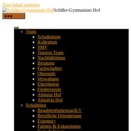
Zum Inhalt springen
Schiller-Gymnasium Hof
Menü
Team
Schulleitung
Kollegium
SMV
Tutoren-Team
Nachhilfebörse
Beratung
Fachschaften
Oberstufe
Verwaltung
Elternbeirat
Förderverein
Abituria Hof
Absolvia Hof
Schulleben
Begabtenförderung/ILV
Berufliche Orientierung
Erasmus+
Fahrten & Exkursionen