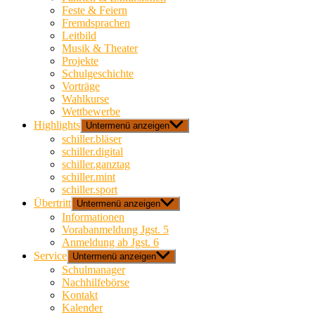
Feste & Feiern
Fremdsprachen
Leitbild
Musik & Theater
Projekte
Schulgeschichte
Vorträge
Wahlkurse
Wettbewerbe
Highlights
Untermenü anzeigen
schiller.bläser
schiller.digital
schiller.ganztag
schiller.mint
schiller.sport
Übertritt
Untermenü anzeigen
Informationen
Vorabanmeldung Jgst. 5
Anmeldung ab Jgst. 6
Service
Untermenü anzeigen
Schulmanager
Nachhilfebörse
Kontakt
Kalender