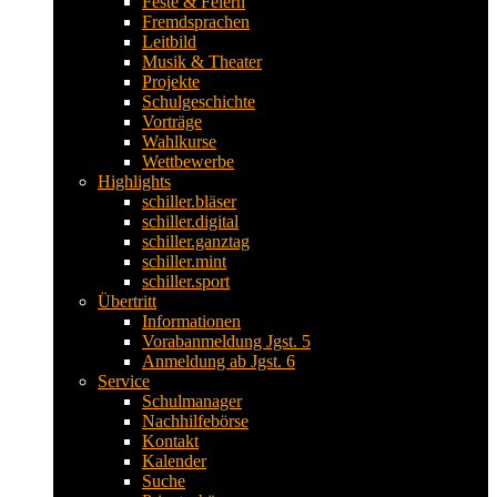
Feste & Feiern
Fremdsprachen
Leitbild
Musik & Theater
Projekte
Schulgeschichte
Vorträge
Wahlkurse
Wettbewerbe
Highlights
schiller.bläser
schiller.digital
schiller.ganztag
schiller.mint
schiller.sport
Übertritt
Informationen
Vorabanmeldung Jgst. 5
Anmeldung ab Jgst. 6
Service
Schulmanager
Nachhilfebörse
Kontakt
Kalender
Suche