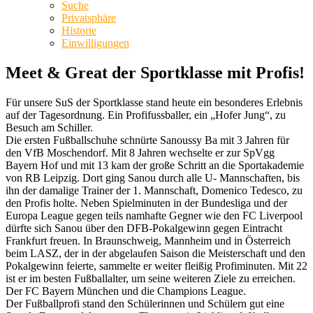
Suche
Privatsphäre
Historie
Einwilligungen
Meet & Great der Sportklasse mit Profis!
Für unsere SuS der Sportklasse stand heute ein besonderes Erlebnis
auf der Tagesordnung. Ein Profifussballer, ein „Hofer Jung“, zu
Besuch am Schiller.
Die ersten Fußballschuhe schnürte Sanoussy Ba mit 3 Jahren für
den VfB Moschendorf. Mit 8 Jahren wechselte er zur SpVgg
Bayern Hof und mit 13 kam der große Schritt an die Sportakademie
von RB Leipzig. Dort ging Sanou durch alle U- Mannschaften, bis
ihn der damalige Trainer der 1. Mannschaft, Domenico Tedesco, zu
den Profis holte. Neben Spielminuten in der Bundesliga und der
Europa League gegen teils namhafte Gegner wie den FC Liverpool
dürfte sich Sanou über den DFB-Pokalgewinn gegen Eintracht
Frankfurt freuen. In Braunschweig, Mannheim und in Österreich
beim LASZ, der in der abgelaufen Saison die Meisterschaft und den
Pokalgewinn feierte, sammelte er weiter fleißig Profiminuten. Mit 22
ist er im besten Fußballalter, um seine weiteren Ziele zu erreichen.
Der FC Bayern München und die Champions League.
Der Fußballprofi stand den Schülerinnen und Schülern gut eine