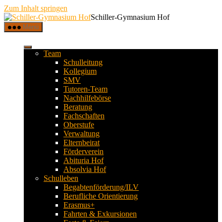
Zum Inhalt springen
Schiller-Gymnasium Hof
Menü
Team
Schulleitung
Kollegium
SMV
Tutoren-Team
Nachhilfebörse
Beratung
Fachschaften
Oberstufe
Verwaltung
Elternbeirat
Förderverein
Abituria Hof
Absolvia Hof
Schulleben
Begabtenförderung/ILV
Berufliche Orientierung
Erasmus+
Fahrten & Exkursionen