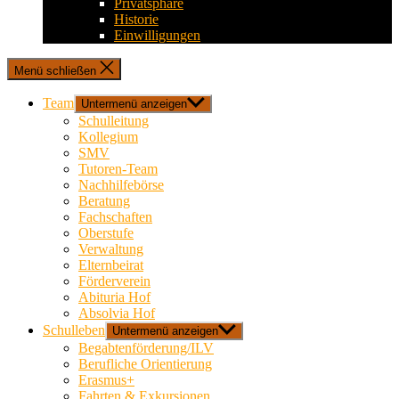
Privatsphäre
Historie
Einwilligungen
Menü schließen
Team
Untermenü anzeigen
Schulleitung
Kollegium
SMV
Tutoren-Team
Nachhilfebörse
Beratung
Fachschaften
Oberstufe
Verwaltung
Elternbeirat
Förderverein
Abituria Hof
Absolvia Hof
Schulleben
Untermenü anzeigen
Begabtenförderung/ILV
Berufliche Orientierung
Erasmus+
Fahrten & Exkursionen