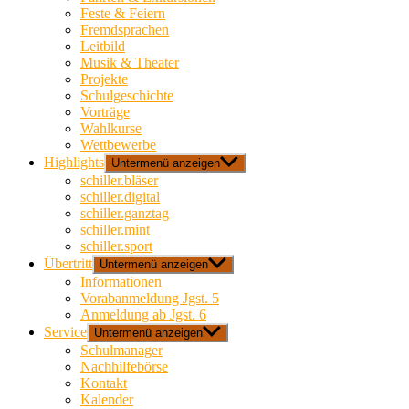
Feste & Feiern
Fremdsprachen
Leitbild
Musik & Theater
Projekte
Schulgeschichte
Vorträge
Wahlkurse
Wettbewerbe
Highlights
Untermenü anzeigen
schiller.bläser
schiller.digital
schiller.ganztag
schiller.mint
schiller.sport
Übertritt
Untermenü anzeigen
Informationen
Vorabanmeldung Jgst. 5
Anmeldung ab Jgst. 6
Service
Untermenü anzeigen
Schulmanager
Nachhilfebörse
Kontakt
Kalender