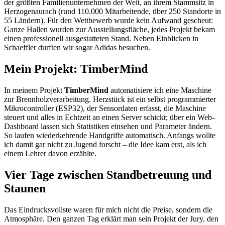
der größten Familienunternehmen der Welt, an ihrem Stammsitz in
Herzogenaurach (rund 110.000 Mitarbeitende, über 250 Standorte in
55 Ländern). Für den Wettbewerb wurde kein Aufwand gescheut:
Ganze Hallen wurden zur Ausstellungsfläche, jedes Projekt bekam
einen professionell ausgestatteten Stand. Neben Einblicken in
Schaeffler durften wir sogar Adidas besuchen.
Mein Projekt: TimberMind
In meinem Projekt
TimberMind
automatisiere ich eine Maschine
zur Brennholzverarbeitung. Herzstück ist ein selbst programmierter
Mikrocontroller (ESP32), der Sensordaten erfasst, die Maschine
steuert und alles in Echtzeit an einen Server schickt; über ein Web-
Dashboard lassen sich Statistiken einsehen und Parameter ändern.
So laufen wiederkehrende Handgriffe automatisch. Anfangs wollte
ich damit gar nicht zu Jugend forscht – die Idee kam erst, als ich
einem Lehrer davon erzählte.
Vier Tage zwischen Standbetreuung und
Staunen
Das Eindrucksvollste waren für mich nicht die Preise, sondern die
Atmosphäre. Den ganzen Tag erklärt man sein Projekt der Jury, den