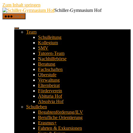
Zum Inhalt springen
Schiller-Gymnasium Hof
Menü
Team
Schulleitung
Kollegium
SMV
Tutoren-Team
Nachhilfebörse
Beratung
Fachschaften
Oberstufe
Verwaltung
Elternbeirat
Förderverein
Abituria Hof
Absolvia Hof
Schulleben
Begabtenförderung/ILV
Berufliche Orientierung
Erasmus+
Fahrten & Exkursionen