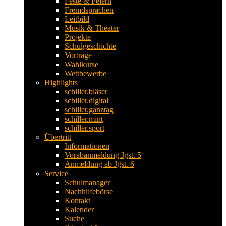
Feste & Feiern
Fremdsprachen
Leitbild
Musik & Theater
Projekte
Schulgeschichte
Vorträge
Wahlkurse
Wettbewerbe
Highlights
schiller.bläser
schiller.digital
schiller.ganztag
schiller.mint
schiller.sport
Übertritt
Informationen
Vorabanmeldung Jgst. 5
Anmeldung ab Jgst. 6
Service
Schulmanager
Nachhilfebörse
Kontakt
Kalender
Suche