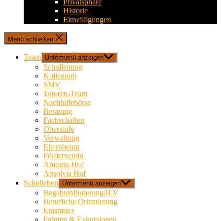
Privatsphäre
Historie
Einwilligungen
Menü schließen
Team
Untermenü anzeigen
Schulleitung
Kollegium
SMV
Tutoren-Team
Nachhilfebörse
Beratung
Fachschaften
Oberstufe
Verwaltung
Elternbeirat
Förderverein
Abituria Hof
Absolvia Hof
Schulleben
Untermenü anzeigen
Begabtenförderung/ILV
Berufliche Orientierung
Erasmus+
Fahrten & Exkursionen