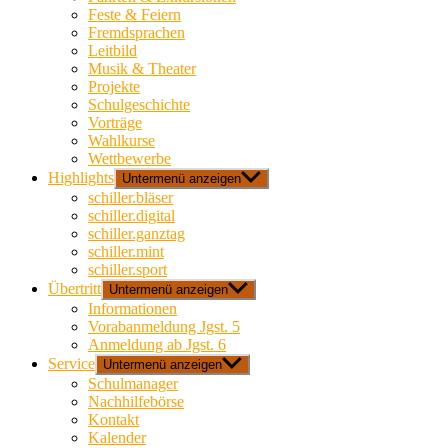
Feste & Feiern
Fremdsprachen
Leitbild
Musik & Theater
Projekte
Schulgeschichte
Vorträge
Wahlkurse
Wettbewerbe
Highlights
Untermenü anzeigen
schiller.bläser
schiller.digital
schiller.ganztag
schiller.mint
schiller.sport
Übertritt
Untermenü anzeigen
Informationen
Vorabanmeldung Jgst. 5
Anmeldung ab Jgst. 6
Service
Untermenü anzeigen
Schulmanager
Nachhilfebörse
Kontakt
Kalender