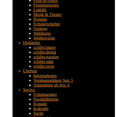
Feste & Feiern
Fremdsprachen
Leitbild
Musik & Theater
Projekte
Schulgeschichte
Vorträge
Wahlkurse
Wettbewerbe
Highlights
schiller.bläser
schiller.digital
schiller.ganztag
schiller.mint
schiller.sport
Übertritt
Informationen
Vorabanmeldung Jgst. 5
Anmeldung ab Jgst. 6
Service
Schulmanager
Nachhilfebörse
Kontakt
Kalender
Suche