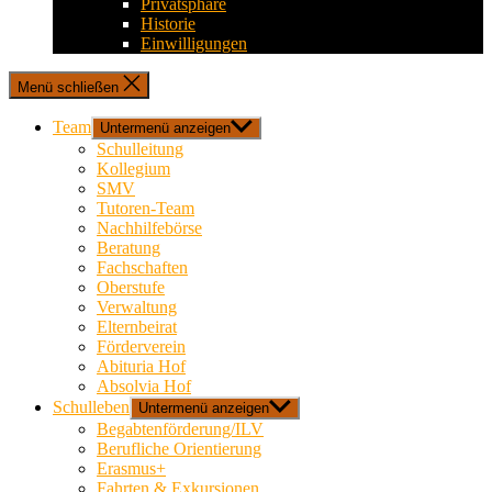
Privatsphäre
Historie
Einwilligungen
Menü schließen
Team
Untermenü anzeigen
Schulleitung
Kollegium
SMV
Tutoren-Team
Nachhilfebörse
Beratung
Fachschaften
Oberstufe
Verwaltung
Elternbeirat
Förderverein
Abituria Hof
Absolvia Hof
Schulleben
Untermenü anzeigen
Begabtenförderung/ILV
Berufliche Orientierung
Erasmus+
Fahrten & Exkursionen