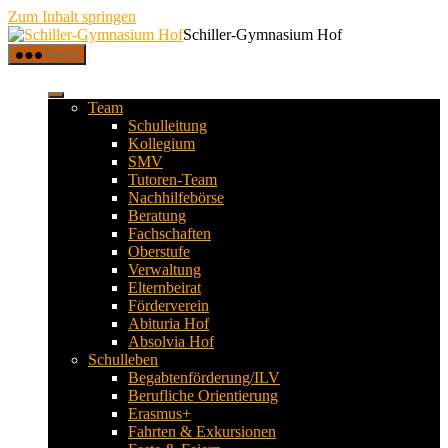
Zum Inhalt springen
Schiller-Gymnasium Hof
Menü
Team
Schulleitung
Kollegium
SMV
Tutoren-Team
Nachhilfebörse
Beratung
Fachschaften
Oberstufe
Verwaltung
Elternbeirat
Förderverein
Abituria Hof
Absolvia Hof
Schulleben
Begabtenförderung/ILV
Berufliche Orientierung
Erasmus+
Fahrten & Exkursionen