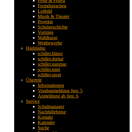
Feste & Feiern
Fremdsprachen
Leitbild
Musik & Theater
Projekte
Schulgeschichte
Vorträge
Wahlkurse
Wettbewerbe
Highlights
schiller.bläser
schiller.digital
schiller.ganztag
schiller.mint
schiller.sport
Übertritt
Informationen
Vorabanmeldung Jgst. 5
Anmeldung ab Jgst. 6
Service
Schulmanager
Nachhilfebörse
Kontakt
Kalender
Suche