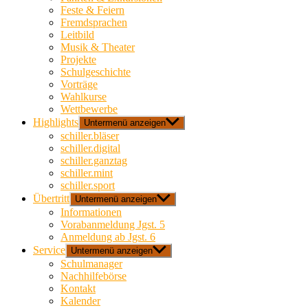
Feste & Feiern
Fremdsprachen
Leitbild
Musik & Theater
Projekte
Schulgeschichte
Vorträge
Wahlkurse
Wettbewerbe
Highlights
Untermenü anzeigen
schiller.bläser
schiller.digital
schiller.ganztag
schiller.mint
schiller.sport
Übertritt
Untermenü anzeigen
Informationen
Vorabanmeldung Jgst. 5
Anmeldung ab Jgst. 6
Service
Untermenü anzeigen
Schulmanager
Nachhilfebörse
Kontakt
Kalender