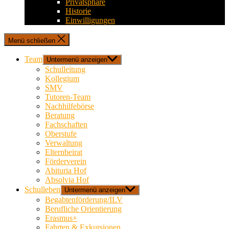
Privatsphäre
Historie
Einwilligungen
Menü schließen
Team
Untermenü anzeigen
Schulleitung
Kollegium
SMV
Tutoren-Team
Nachhilfebörse
Beratung
Fachschaften
Oberstufe
Verwaltung
Elternbeirat
Förderverein
Abituria Hof
Absolvia Hof
Schulleben
Untermenü anzeigen
Begabtenförderung/ILV
Berufliche Orientierung
Erasmus+
Fahrten & Exkursionen