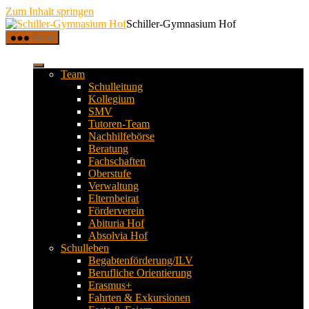
Zum Inhalt springen
Schiller-Gymnasium Hof
Menü
Team
Schulleitung
Kollegium
SMV
Tutoren-Team
Nachhilfebörse
Beratung
Fachschaften
Oberstufe
Verwaltung
Elternbeirat
Förderverein
Abituria Hof
Absolvia Hof
Schulleben
Begabtenförderung/ILV
Berufliche Orientierung
Erasmus+
Fahrten & Exkursionen