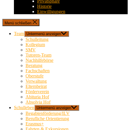
Privatsphäre
Historie
Einwilligungen
Menü schließen
Team
Untermenü anzeigen
Schulleitung
Kollegium
SMV
Tutoren-Team
Nachhilfebörse
Beratung
Fachschaften
Oberstufe
Verwaltung
Elternbeirat
Förderverein
Abituria Hof
Absolvia Hof
Schulleben
Untermenü anzeigen
Begabtenförderung/ILV
Berufliche Orientierung
Erasmus+
Fahrten & Exkursionen