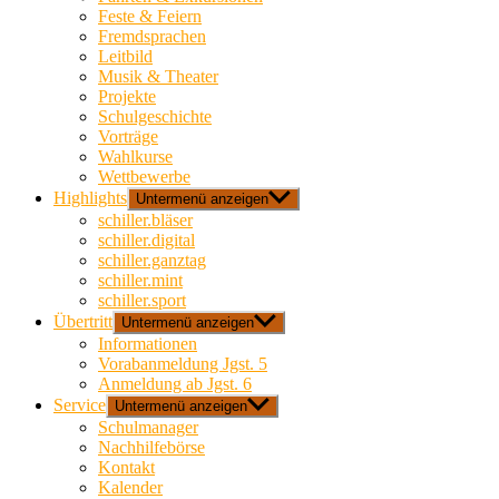
Feste & Feiern
Fremdsprachen
Leitbild
Musik & Theater
Projekte
Schulgeschichte
Vorträge
Wahlkurse
Wettbewerbe
Highlights
Untermenü anzeigen
schiller.bläser
schiller.digital
schiller.ganztag
schiller.mint
schiller.sport
Übertritt
Untermenü anzeigen
Informationen
Vorabanmeldung Jgst. 5
Anmeldung ab Jgst. 6
Service
Untermenü anzeigen
Schulmanager
Nachhilfebörse
Kontakt
Kalender