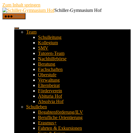
Zum Inhalt springen
Schiller-Gymnasium Hof
Menü
Team
Schulleitung
Kollegium
SMV
Tutoren-Team
Nachhilfebörse
Beratung
Fachschaften
Oberstufe
Verwaltung
Elternbeirat
Förderverein
Abituria Hof
Absolvia Hof
Schulleben
Begabtenförderung/ILV
Berufliche Orientierung
Erasmus+
Fahrten & Exkursionen