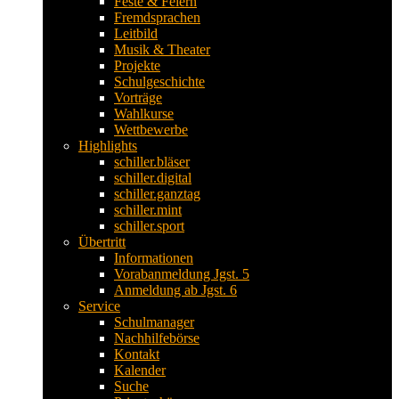
Feste & Feiern
Fremdsprachen
Leitbild
Musik & Theater
Projekte
Schulgeschichte
Vorträge
Wahlkurse
Wettbewerbe
Highlights
schiller.bläser
schiller.digital
schiller.ganztag
schiller.mint
schiller.sport
Übertritt
Informationen
Vorabanmeldung Jgst. 5
Anmeldung ab Jgst. 6
Service
Schulmanager
Nachhilfebörse
Kontakt
Kalender
Suche