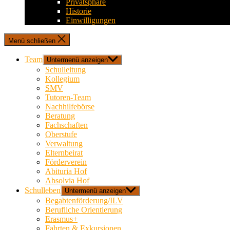
Privatsphäre
Historie
Einwilligungen
Menü schließen
Team
Untermenü anzeigen
Schulleitung
Kollegium
SMV
Tutoren-Team
Nachhilfebörse
Beratung
Fachschaften
Oberstufe
Verwaltung
Elternbeirat
Förderverein
Abituria Hof
Absolvia Hof
Schulleben
Untermenü anzeigen
Begabtenförderung/ILV
Berufliche Orientierung
Erasmus+
Fahrten & Exkursionen