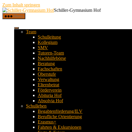
Zum Inhalt springen
Schiller-Gymnasium Hof
Menü
Team
Schulleitung
Kollegium
SMV
Tutoren-Team
Nachhilfebörse
Beratung
Fachschaften
Oberstufe
Verwaltung
Elternbeirat
Förderverein
Abituria Hof
Absolvia Hof
Schulleben
Begabtenförderung/ILV
Berufliche Orientierung
Erasmus+
Fahrten & Exkursionen