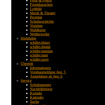
Feste & Feiern
Fremdsprachen
Leitbild
Musik & Theater
Projekte
Schulgeschichte
Vorträge
Wahlkurse
Wettbewerbe
Highlights
schiller.bläser
schiller.digital
schiller.ganztag
schiller.mint
schiller.sport
Übertritt
Informationen
Vorabanmeldung Jgst. 5
Anmeldung ab Jgst. 6
Service
Schulmanager
Nachhilfebörse
Kontakt
Kalender
Suche