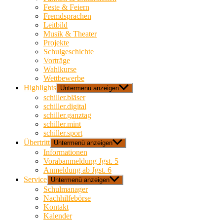
Feste & Feiern
Fremdsprachen
Leitbild
Musik & Theater
Projekte
Schulgeschichte
Vorträge
Wahlkurse
Wettbewerbe
Highlights
Untermenü anzeigen
schiller.bläser
schiller.digital
schiller.ganztag
schiller.mint
schiller.sport
Übertritt
Untermenü anzeigen
Informationen
Vorabanmeldung Jgst. 5
Anmeldung ab Jgst. 6
Service
Untermenü anzeigen
Schulmanager
Nachhilfebörse
Kontakt
Kalender