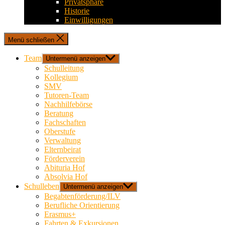
Privatsphäre
Historie
Einwilligungen
Menü schließen
Team
Untermenü anzeigen
Schulleitung
Kollegium
SMV
Tutoren-Team
Nachhilfebörse
Beratung
Fachschaften
Oberstufe
Verwaltung
Elternbeirat
Förderverein
Abituria Hof
Absolvia Hof
Schulleben
Untermenü anzeigen
Begabtenförderung/ILV
Berufliche Orientierung
Erasmus+
Fahrten & Exkursionen