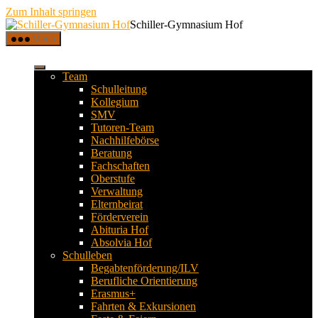
Zum Inhalt springen
Schiller-Gymnasium Hof
Menü
Team
Schulleitung
Kollegium
SMV
Tutoren-Team
Nachhilfebörse
Beratung
Fachschaften
Oberstufe
Verwaltung
Elternbeirat
Förderverein
Abituria Hof
Absolvia Hof
Schulleben
Begabtenförderung/ILV
Berufliche Orientierung
Erasmus+
Fahrten & Exkursionen