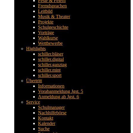
Feste & Feiern
Fremdsprachen
Leitbild
Musik & Theater
Projekte
Schulgeschichte
Vorträge
Wahlkurse
Wettbewerbe
Highlights
schiller.bläser
schiller.digital
schiller.ganztag
schiller.mint
schiller.sport
Übertritt
Informationen
Vorabanmeldung Jgst. 5
Anmeldung ab Jgst. 6
Service
Schulmanager
Nachhilfebörse
Kontakt
Kalender
Suche