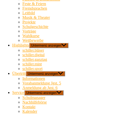
Feste & Feiern
Fremdsprachen
Leitbild
Musik & Theater
Projekte
Schulgeschichte
Vorträge
Wahlkurse
Wettbewerbe
Highlights
Untermenü anzeigen
schiller.bläser
schiller.digital
schiller.ganztag
schiller.mint
schiller.sport
Übertritt
Untermenü anzeigen
Informationen
Vorabanmeldung Jgst. 5
Anmeldung ab Jgst. 6
Service
Untermenü anzeigen
Schulmanager
Nachhilfebörse
Kontakt
Kalender