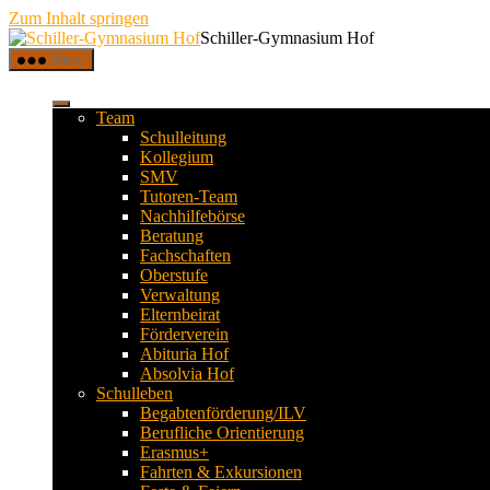
Zum Inhalt springen
Schiller-Gymnasium Hof
Menü
Team
Schulleitung
Kollegium
SMV
Tutoren-Team
Nachhilfebörse
Beratung
Fachschaften
Oberstufe
Verwaltung
Elternbeirat
Förderverein
Abituria Hof
Absolvia Hof
Schulleben
Begabtenförderung/ILV
Berufliche Orientierung
Erasmus+
Fahrten & Exkursionen