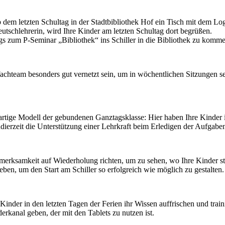
dem letzten Schultag in der Stadtbibliothek Hof ein Tisch mit dem Lo
utschlehrerin, wird Ihre Kinder am letzten Schultag dort begrüßen.
gs zum P-Seminar „Bibliothek“ ins Schiller in die Bibliothek zu kommen
fachteam besonders gut vernetzt sein, um in wöchentlichen Sitzungen s
artige Modell der gebundenen Ganztagsklasse: Hier haben Ihre Kinder
udierzeit die Unterstützung einer Lehrkraft beim Erledigen der Aufgabe
fmerksamkeit auf Wiederholung richten, um zu sehen, wo Ihre Kinder s
en, um den Start am Schiller so erfolgreich wie möglich zu gestalten.
e Kinder in den letzten Tagen der Ferien ihr Wissen auffrischen und trai
rkanal geben, der mit den Tablets zu nutzen ist.