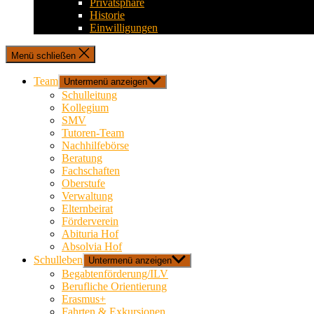
Privatsphäre
Historie
Einwilligungen
Menü schließen
Team
Untermenü anzeigen
Schulleitung
Kollegium
SMV
Tutoren-Team
Nachhilfebörse
Beratung
Fachschaften
Oberstufe
Verwaltung
Elternbeirat
Förderverein
Abituria Hof
Absolvia Hof
Schulleben
Untermenü anzeigen
Begabtenförderung/ILV
Berufliche Orientierung
Erasmus+
Fahrten & Exkursionen