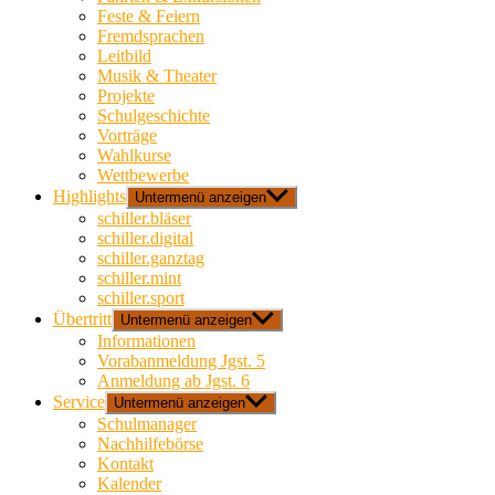
Feste & Feiern
Fremdsprachen
Leitbild
Musik & Theater
Projekte
Schulgeschichte
Vorträge
Wahlkurse
Wettbewerbe
Highlights
Untermenü anzeigen
schiller.bläser
schiller.digital
schiller.ganztag
schiller.mint
schiller.sport
Übertritt
Untermenü anzeigen
Informationen
Vorabanmeldung Jgst. 5
Anmeldung ab Jgst. 6
Service
Untermenü anzeigen
Schulmanager
Nachhilfebörse
Kontakt
Kalender