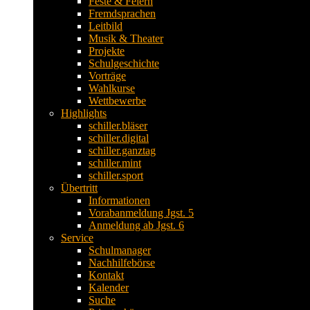
Feste & Feiern
Fremdsprachen
Leitbild
Musik & Theater
Projekte
Schulgeschichte
Vorträge
Wahlkurse
Wettbewerbe
Highlights
schiller.bläser
schiller.digital
schiller.ganztag
schiller.mint
schiller.sport
Übertritt
Informationen
Vorabanmeldung Jgst. 5
Anmeldung ab Jgst. 6
Service
Schulmanager
Nachhilfebörse
Kontakt
Kalender
Suche