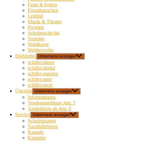
Feste & Feiern
Fremdsprachen
Leitbild
Musik & Theater
Projekte
Schulgeschichte
Vorträge
Wahlkurse
Wettbewerbe
Highlights
Untermenü anzeigen
schiller.bläser
schiller.digital
schiller.ganztag
schiller.mint
schiller.sport
Übertritt
Untermenü anzeigen
Informationen
Vorabanmeldung Jgst. 5
Anmeldung ab Jgst. 6
Service
Untermenü anzeigen
Schulmanager
Nachhilfebörse
Kontakt
Kalender