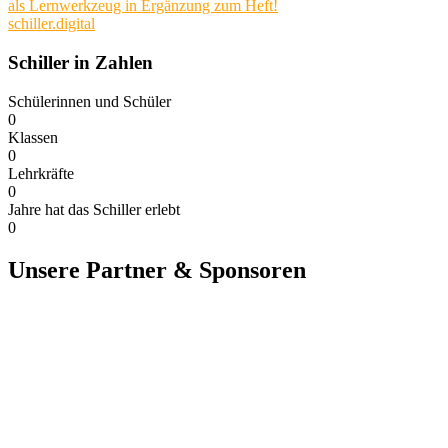
als Lernwerkzeug in Ergänzung zum Heft!
schiller.digital
Schiller in Zahlen
Schülerinnen und Schüler
0
Klassen
0
Lehrkräfte
0
Jahre hat das Schiller erlebt​
0
Unsere Partner & Sponsoren
Oberfranken Stiftung
MINTec
Deutsches Kinderhilfswerk
Jugend präsentiert
Schule ohne Rassismus
HVTS
WILO Stiftung
Hofer Symphoniker
Sandler
logo_dsdz_RGB-transparent
GesundeSchuleBayern
erasmus plus
umweltschule