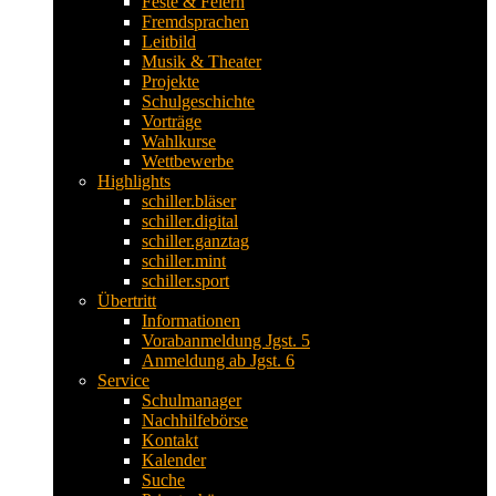
Feste & Feiern
Fremdsprachen
Leitbild
Musik & Theater
Projekte
Schulgeschichte
Vorträge
Wahlkurse
Wettbewerbe
Highlights
schiller.bläser
schiller.digital
schiller.ganztag
schiller.mint
schiller.sport
Übertritt
Informationen
Vorabanmeldung Jgst. 5
Anmeldung ab Jgst. 6
Service
Schulmanager
Nachhilfebörse
Kontakt
Kalender
Suche