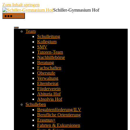
Zum Inhalt springen
Schiller-Gymnasium Hof
Menü
Team
Schulleitung
Kollegium
SMV
Tutoren-Team
Nachhilfebörse
Beratung
Fachschaften
Oberstufe
Verwaltung
Elternbeirat
Förderverein
Abituria Hof
Absolvia Hof
Schulleben
Begabtenförderung/ILV
Berufliche Orientierung
Erasmus+
Fahrten & Exkursionen