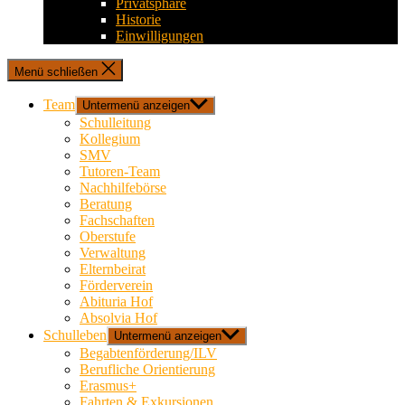
Privatsphäre
Historie
Einwilligungen
Menü schließen
Team
Untermenü anzeigen
Schulleitung
Kollegium
SMV
Tutoren-Team
Nachhilfebörse
Beratung
Fachschaften
Oberstufe
Verwaltung
Elternbeirat
Förderverein
Abituria Hof
Absolvia Hof
Schulleben
Untermenü anzeigen
Begabtenförderung/ILV
Berufliche Orientierung
Erasmus+
Fahrten & Exkursionen