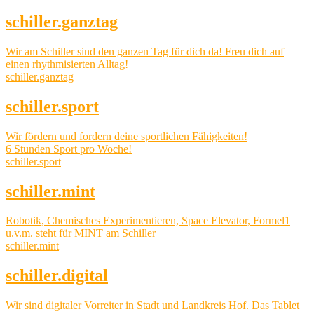
schiller.ganztag
Wir am Schiller sind den ganzen Tag für dich da! Freu dich auf
einen rhythmisierten Alltag!
schiller.ganztag
schiller.sport
Wir fördern und fordern deine sportlichen Fähigkeiten!
6 Stunden Sport pro Woche!
schiller.sport
schiller.mint
Robotik, Chemisches Experimentieren, Space Elevator, Formel1
u.v.m. steht für MINT am Schiller
schiller.mint
schiller.digital
Wir sind digitaler Vorreiter in Stadt und Landkreis Hof. Das Tablet