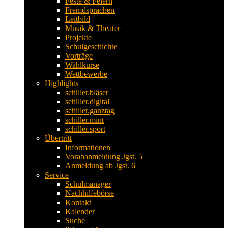
Feste & Feiern
Fremdsprachen
Leitbild
Musik & Theater
Projekte
Schulgeschichte
Vorträge
Wahlkurse
Wettbewerbe
Highlights
schiller.bläser
schiller.digital
schiller.ganztag
schiller.mint
schiller.sport
Übertritt
Informationen
Vorabanmeldung Jgst. 5
Anmeldung ab Jgst. 6
Service
Schulmanager
Nachhilfebörse
Kontakt
Kalender
Suche