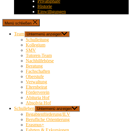
Privatsphäre
Historie
Einwilligungen
Menü schließen
Team
Untermenü anzeigen
Schulleitung
Kollegium
SMV
Tutoren-Team
Nachhilfebörse
Beratung
Fachschaften
Oberstufe
Verwaltung
Elternbeirat
Förderverein
Abituria Hof
Absolvia Hof
Schulleben
Untermenü anzeigen
Begabtenförderung/ILV
Berufliche Orientierung
Erasmus+
Fahrten & Exkursionen