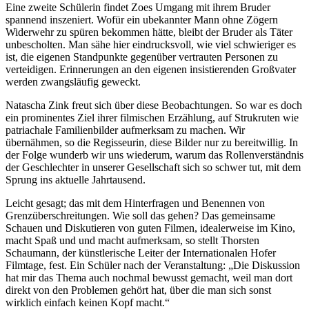
Eine zweite Schülerin findet Zoes Umgang mit ihrem Bruder
spannend inszeniert. Wofür ein ubekannter Mann ohne Zögern
Widerwehr zu spüren bekommen hätte, bleibt der Bruder als Täter
unbescholten. Man sähe hier eindrucksvoll, wie viel schwieriger es
ist, die eigenen Standpunkte gegenüber vertrauten Personen zu
verteidigen. Erinnerungen an den eigenen insistierenden Großvater
werden zwangsläufig geweckt.
Natascha Zink freut sich über diese Beobachtungen. So war es doch
ein prominentes Ziel ihrer filmischen Erzählung, auf Strukruten wie
patriachale Familienbilder aufmerksam zu machen. Wir
übernähmen, so die Regisseurin, diese Bilder nur zu bereitwillig. In
der Folge wunderb wir uns wiederum, warum das Rollenverständnis
der Geschlechter in unserer Gesellschaft sich so schwer tut, mit dem
Sprung ins aktuelle Jahrtausend.
Leicht gesagt; das mit dem Hinterfragen und Benennen von
Grenzüberschreitungen. Wie soll das gehen? Das gemeinsame
Schauen und Diskutieren von guten Filmen, idealerweise im Kino,
macht Spaß und und macht aufmerksam, so stellt Thorsten
Schaumann, der künstlerische Leiter der Internationalen Hofer
Filmtage, fest. Ein Schüler nach der Veranstaltung: „Die Diskussion
hat mir das Thema auch nochmal bewusst gemacht, weil man dort
direkt von den Problemen gehört hat, über die man sich sonst
wirklich einfach keinen Kopf macht.“