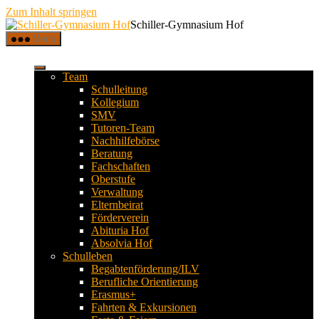
Zum Inhalt springen
Schiller-Gymnasium Hof
Menü
Team
Schulleitung
Kollegium
SMV
Tutoren-Team
Nachhilfebörse
Beratung
Fachschaften
Oberstufe
Verwaltung
Elternbeirat
Förderverein
Abituria Hof
Absolvia Hof
Schulleben
Begabtenförderung/ILV
Berufliche Orientierung
Erasmus+
Fahrten & Exkursionen