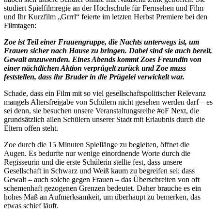
studiert Spielfilmregie an der Hochschule für Fernsehen und Film
und Ihr Kurzfilm „Grrrl“ feierte im letzten Herbst Premiere bei den
Filmtagen:
Zoe ist Teil einer Frauengruppe, die Nachts unterwegs ist, um
Frauen sicher nach Hause zu bringen. Dabei sind sie auch bereit,
Gewalt anzuwenden. Eines Abends kommt Zoes Freundin von
einer nächtlichen Aktion verprügelt zurück und Zoe muss
feststellen, dass ihr Bruder in die Prügelei verwickelt war.
Schade, dass ein Film mit so viel gesellschaftspolitischer Relevanz
mangels Altersfreigabe von Schülern nicht gesehen werden darf – es
sei denn, sie besuchen unsere Veranstaltungsreihe #oF Next, die
grundsätzlich allen Schülern unserer Stadt mit Erlaubnis durch die
Eltern offen steht.
Zoe durch die 15 Minuten Spiellänge zu begleiten, öffnet die
Augen. Es bedurfte nur wenige einordnende Worte durch die
Regisseurin und die erste Schülerin stellte fest, dass unsere
Gesellschaft in Schwarz und Weiß kaum zu begreifen sei; dass
Gewalt – auch solche gegen Frauen – das Überschreiten von oft
schemenhaft gezogenen Grenzen bedeutet. Daher brauche es ein
hohes Maß an Aufmerksamkeit, um überhaupt zu bemerken, das
etwas schief läuft.