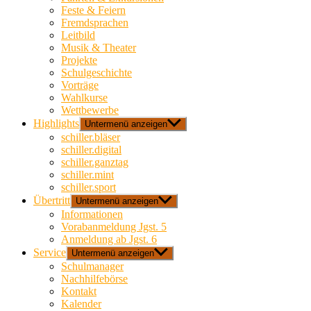
Feste & Feiern
Fremdsprachen
Leitbild
Musik & Theater
Projekte
Schulgeschichte
Vorträge
Wahlkurse
Wettbewerbe
Highlights
Untermenü anzeigen
schiller.bläser
schiller.digital
schiller.ganztag
schiller.mint
schiller.sport
Übertritt
Untermenü anzeigen
Informationen
Vorabanmeldung Jgst. 5
Anmeldung ab Jgst. 6
Service
Untermenü anzeigen
Schulmanager
Nachhilfebörse
Kontakt
Kalender