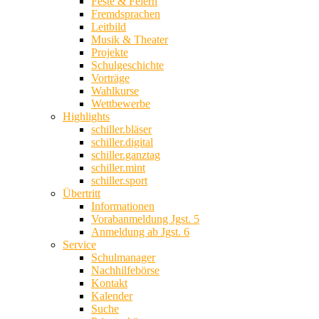
Feste & Feiern
Fremdsprachen
Leitbild
Musik & Theater
Projekte
Schulgeschichte
Vorträge
Wahlkurse
Wettbewerbe
Highlights
schiller.bläser
schiller.digital
schiller.ganztag
schiller.mint
schiller.sport
Übertritt
Informationen
Vorabanmeldung Jgst. 5
Anmeldung ab Jgst. 6
Service
Schulmanager
Nachhilfebörse
Kontakt
Kalender
Suche