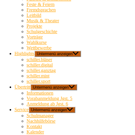
Feste & Feiern
Fremdsprachen
Leitbild
Musik & Theater
Projekte
Schulgeschichte
Vorträge
Wahlkurse
Wettbewerbe
Highlights
Untermenü anzeigen
schiller.bläser
schiller.digital
schiller.ganztag
schiller.mint
schiller.sport
Übertritt
Untermenü anzeigen
Informationen
Vorabanmeldung Jgst. 5
Anmeldung ab Jgst. 6
Service
Untermenü anzeigen
Schulmanager
Nachhilfebörse
Kontakt
Kalender