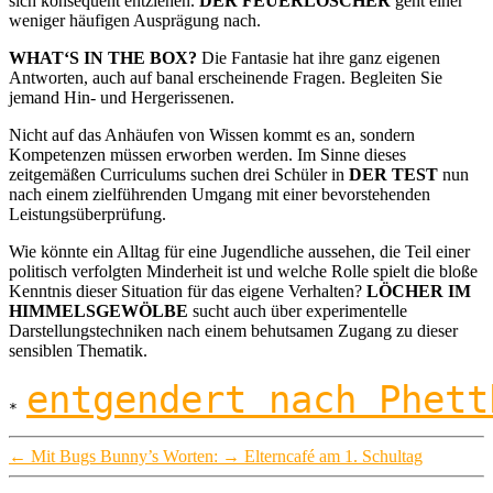
sich konsequent entziehen.
DER FEUERLÖSCHER
geht einer
weniger häufigen Ausprägung nach.
WHAT‘S
IN THE BOX?
Die Fantasie hat ihre ganz eigenen
Antworten, auch auf banal erscheinende Fragen. Begleiten Sie
jemand Hin- und Hergerissenen.
Nicht auf das Anhäufen von Wissen kommt es an, sondern
Kompetenzen müssen erworben werden. Im Sinne dieses
zeitgemäßen Curriculums suchen drei Schüler in
DER TEST
nun
nach einem zielführenden Umgang mit einer bevorstehenden
Leistungsüberprüfung.
Wie könnte ein Alltag für eine Jugendliche aussehen, die Teil einer
politisch verfolgten Minderheit ist und welche Rolle spielt die bloße
Kenntnis dieser Situation für das eigene Verhalten?
LÖCHER IM
HIMMELSGEWÖLBE
sucht auch über experimentelle
Darstellungstechniken nach einem behutsamen Zugang zu dieser
sensiblen Thematik.
entgendert nach Phett
* 
←
Mit Bugs Bunny’s Worten:
→
Elterncafé am 1. Schultag