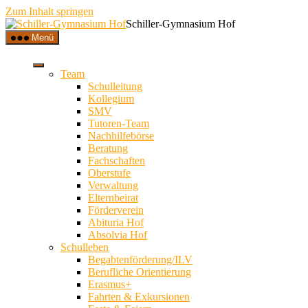
Zum Inhalt springen
Schiller-Gymnasium Hof
Menü
Team
Schulleitung
Kollegium
SMV
Tutoren-Team
Nachhilfebörse
Beratung
Fachschaften
Oberstufe
Verwaltung
Elternbeirat
Förderverein
Abituria Hof
Absolvia Hof
Schulleben
Begabtenförderung/ILV
Berufliche Orientierung
Erasmus+
Fahrten & Exkursionen