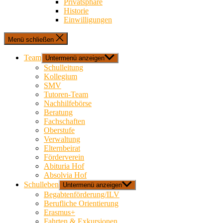
Privatsphäre
Historie
Einwilligungen
Menü schließen
Team
Untermenü anzeigen
Schulleitung
Kollegium
SMV
Tutoren-Team
Nachhilfebörse
Beratung
Fachschaften
Oberstufe
Verwaltung
Elternbeirat
Förderverein
Abituria Hof
Absolvia Hof
Schulleben
Untermenü anzeigen
Begabtenförderung/ILV
Berufliche Orientierung
Erasmus+
Fahrten & Exkursionen