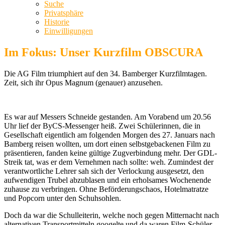
Suche
Privatsphäre
Historie
Einwilligungen
Im Fokus: Unser Kurzfilm OBSCURA
Die AG Film triumphiert auf den 34. Bamberger Kurzfilmtagen.
Zeit, sich ihr Opus Magnum (genauer) anzusehen.
Es war auf Messers Schneide gestanden. Am Vorabend um 20.56
Uhr lief der ByCS-Messenger heiß. Zwei Schülerinnen, die in
Gesellschaft eigentlich am folgenden Morgen des 27. Januars nach
Bamberg reisen wollten, um dort einen selbstgebackenen Film zu
präsentieren, fanden keine gültige Zugverbindung mehr. Der GDL-
Streik tat, was er dem Vernehmen nach sollte: weh. Zumindest der
verantwortliche Lehrer sah sich der Verlockung ausgesetzt, den
aufwendigen Trubel abzublasen und ein erholsames Wochenende
zuhause zu verbringen. Ohne Beförderungschaos, Hotelmatratze
und Popcorn unter den Schuhsohlen.
Doch da war die Schulleiterin, welche noch gegen Mitternacht nach
alternativen Transportmitteln googelte und da waren Film-Schüler