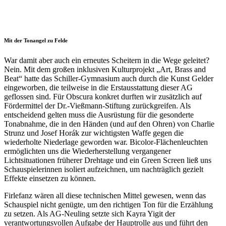
Mit der Tonangel zu Felde
War damit aber auch ein erneutes Scheitern in die Wege geleitet?
Nein. Mit dem großen inklusiven Kulturprojekt „Art, Brass and
Beat“ hatte das Schiller-Gymnasium auch durch die Kunst Gelder
eingeworben, die teilweise in die Erstausstattung dieser AG
geflossen sind. Für Obscura konkret durften wir zusätzlich auf
Fördermittel der Dr.-Vießmann-Stiftung zurückgreifen. Als
entscheidend gelten muss die Ausrüstung für die gesonderte
Tonabnahme, die in den Händen (und auf den Ohren) von Charlie
Strunz und Josef Horák zur wichtigsten Waffe gegen die
wiederholte Niederlage geworden war. Bicolor-Flächenleuchten
ermöglichten uns die Wiederherstellung vergangener
Lichtsituationen früherer Drehtage und ein Green Screen ließ uns
Schauspielerinnen isoliert aufzeichnen, um nachträglich gezielt
Effekte einsetzen zu können.
Firlefanz wären all diese technischen Mittel gewesen, wenn das
Schauspiel nicht genügte, um den richtigen Ton für die Erzählung
zu setzen. Als AG-Neuling setzte sich Kayra Yigit der
verantwortungsvollen Aufgabe der Hauptrolle aus und führt den