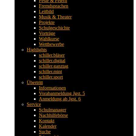
Feste & Feiern
Fremdsprachen
Leitbild
Musik & Theater
Projekte
Schulgeschichte
Vorträge
Wahlkurse
Wettbewerbe
Highlights
schiller.bläser
schiller.digital
schiller.ganztag
schiller.mint
schiller.sport
Übertritt
Informationen
Vorabanmeldung Jgst. 5
Anmeldung ab Jgst. 6
Service
Schulmanager
Nachhilfebörse
Kontakt
Kalender
Suche