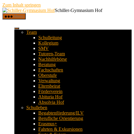
Zum Inhalt springen
Schiller-Gymnasium Hof
Menü
Team
Schulleitung
Kollegium
SMV
Tutoren-Team
Nachhilfebörse
Beratung
Fachschaften
Oberstufe
Verwaltung
Elternbeirat
Förderverein
Abituria Hof
Absolvia Hof
Schulleben
Begabtenförderung/ILV
Berufliche Orientierung
Erasmus+
Fahrten & Exkursionen