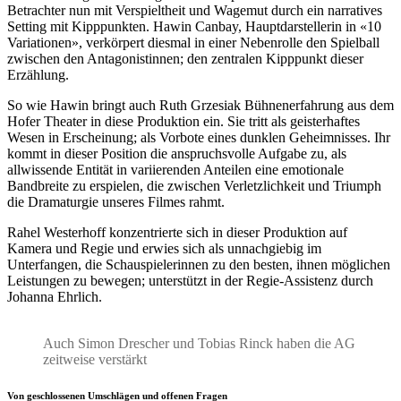
Betrachter nun mit Verspieltheit und Wagemut durch ein narratives
Setting mit Kipppunkten. Hawin Canbay, Hauptdarstellerin in «10
Variationen», verkörpert diesmal in einer Nebenrolle den Spielball
zwischen den Antagonistinnen; den zentralen Kipppunkt dieser
Erzählung.
So wie Hawin bringt auch Ruth Grzesiak Bühnenerfahrung aus dem
Hofer Theater in diese Produktion ein. Sie tritt als geisterhaftes
Wesen in Erscheinung; als Vorbote eines dunklen Geheimnisses. Ihr
kommt in dieser Position die anspruchsvolle Aufgabe zu, als
allwissende Entität in variierenden Anteilen eine emotionale
Bandbreite zu erspielen, die zwischen Verletzlichkeit und Triumph
die Dramaturgie unseres Filmes rahmt.
Rahel Westerhoff konzentrierte sich in dieser Produktion auf
Kamera und Regie und erwies sich als unnachgiebig im
Unterfangen, die Schauspielerinnen zu den besten, ihnen möglichen
Leistungen zu bewegen; unterstützt in der Regie-Assistenz durch
Johanna Ehrlich.
Auch Simon Drescher und Tobias Rinck haben die AG
zeitweise verstärkt
Von geschlossenen Umschlägen und offenen Fragen