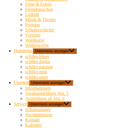
Feste & Feiern
Fremdsprachen
Leitbild
Musik & Theater
Projekte
Schulgeschichte
Vorträge
Wahlkurse
Wettbewerbe
Highlights
Untermenü anzeigen
schiller.bläser
schiller.digital
schiller.ganztag
schiller.mint
schiller.sport
Übertritt
Untermenü anzeigen
Informationen
Vorabanmeldung Jgst. 5
Anmeldung ab Jgst. 6
Service
Untermenü anzeigen
Schulmanager
Nachhilfebörse
Kontakt
Kalender