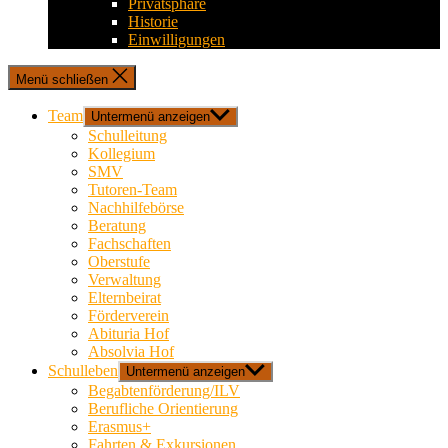
Privatsphäre
Historie
Einwilligungen
Menü schließen
Team
Untermenü anzeigen
Schulleitung
Kollegium
SMV
Tutoren-Team
Nachhilfebörse
Beratung
Fachschaften
Oberstufe
Verwaltung
Elternbeirat
Förderverein
Abituria Hof
Absolvia Hof
Schulleben
Untermenü anzeigen
Begabtenförderung/ILV
Berufliche Orientierung
Erasmus+
Fahrten & Exkursionen