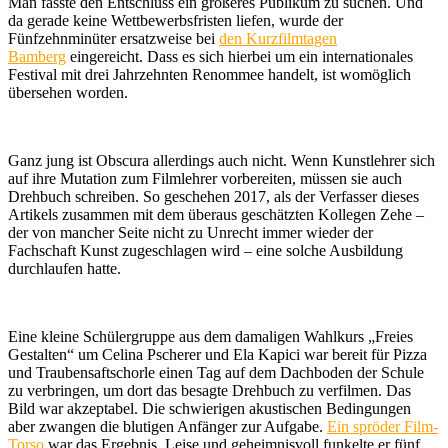
Man fasste den Entschluss ein größeres Publikum zu suchen. Und
da gerade keine Wettbewerbsfristen liefen, wurde der
Fünfzehnminüter ersatzweise bei
den Kurzfilmtagen
Bamberg
eingereicht. Dass es sich hierbei um ein internationales
Festival mit drei Jahrzehnten Renommee handelt, ist womöglich
übersehen worden.
Ganz jung ist Obscura allerdings auch nicht. Wenn Kunstlehrer sich
auf ihre Mutation zum Filmlehrer vorbereiten, müssen sie auch
Drehbuch schreiben. So geschehen 2017, als der Verfasser dieses
Artikels zusammen mit dem überaus geschätzten Kollegen Zehe –
der von mancher Seite nicht zu Unrecht immer wieder der
Fachschaft Kunst zugeschlagen wird – eine solche Ausbildung
durchlaufen hatte.
Eine kleine Schülergruppe aus dem damaligen Wahlkurs „Freies
Gestalten“ um Celina Pscherer und Ela Kapici war bereit für Pizza
und Traubensaftschorle einen Tag auf dem Dachboden der Schule
zu verbringen, um dort das besagte Drehbuch zu verfilmen. Das
Bild war akzeptabel. Die schwierigen akustischen Bedingungen
aber zwangen die blutigen Anfänger zur Aufgabe.
Ein spröder Film-
Torso
war das Ergebnis. Leise und geheimnisvoll funkelte er fünf