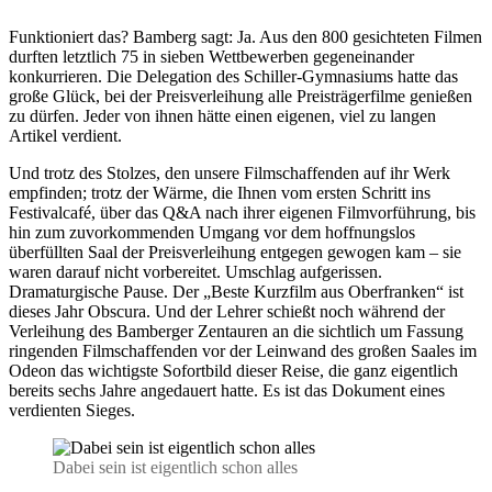
Funktioniert das? Bamberg sagt: Ja. Aus den 800 gesichteten Filmen
durften letztlich 75 in sieben Wettbewerben gegeneinander
konkurrieren. Die Delegation des Schiller-Gymnasiums hatte das
große Glück, bei der Preisverleihung alle Preisträgerfilme genießen
zu dürfen. Jeder von ihnen hätte einen eigenen, viel zu langen
Artikel verdient.
Und trotz des Stolzes, den unsere Filmschaffenden auf ihr Werk
empfinden; trotz der Wärme, die Ihnen vom ersten Schritt ins
Festivalcafé, über das Q&A nach ihrer eigenen Filmvorführung, bis
hin zum zuvorkommenden Umgang vor dem hoffnungslos
überfüllten Saal der Preisverleihung entgegen gewogen kam – sie
waren darauf nicht vorbereitet. Umschlag aufgerissen.
Dramaturgische Pause. Der „Beste Kurzfilm aus Oberfranken“ ist
dieses Jahr Obscura. Und der Lehrer schießt noch während der
Verleihung des Bamberger Zentauren an die sichtlich um Fassung
ringenden Filmschaffenden vor der Leinwand des großen Saales im
Odeon das wichtigste Sofortbild dieser Reise, die ganz eigentlich
bereits sechs Jahre angedauert hatte. Es ist das Dokument eines
verdienten Sieges.
Dabei sein ist eigentlich schon alles