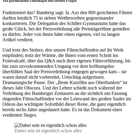
Von geschlossenen Umschlägen und offenen Fragen
Funktioniert das? Bamberg sagt: Ja. Aus den 800 gesichteten Filmen
durften letztlich 75 in sieben Wettbewerben gegeneinander
konkurrieren. Die Delegation des Schiller-Gymnasiums hatte das
große Glück, bei der Preisverleihung alle Preisträgerfilme genießen
zu dürfen. Jeder von ihnen hätte einen eigenen, viel zu langen
Artikel verdient.
Und trotz des Stolzes, den unsere Filmschaffenden auf ihr Werk
empfinden; trotz der Wärme, die Ihnen vom ersten Schritt ins
Festivalcafé, über das Q&A nach ihrer eigenen Filmvorführung, bis
hin zum zuvorkommenden Umgang vor dem hoffnungslos
überfüllten Saal der Preisverleihung entgegen gewogen kam – sie
waren darauf nicht vorbereitet. Umschlag aufgerissen.
Dramaturgische Pause. Der „Beste Kurzfilm aus Oberfranken“ ist
dieses Jahr Obscura. Und der Lehrer schießt noch während der
Verleihung des Bamberger Zentauren an die sichtlich um Fassung
ringenden Filmschaffenden vor der Leinwand des großen Saales im
Odeon das wichtigste Sofortbild dieser Reise, die ganz eigentlich
bereits sechs Jahre angedauert hatte. Es ist das Dokument eines
verdienten Sieges.
Dabei sein ist eigentlich schon alles