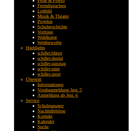
Feste & Feiern
Fremdsprachen
Leitbild
Musik & Theater
Projekte
Schulgeschichte
Vorträge
Wahlkurse
Wettbewerbe
Highlights
schiller.bläser
schiller.digital
schiller.ganztag
schiller.mint
schiller.sport
Übertritt
Informationen
Vorabanmeldung Jgst. 5
Anmeldung ab Jgst. 6
Service
Schulmanager
Nachhilfebörse
Kontakt
Kalender
Suche