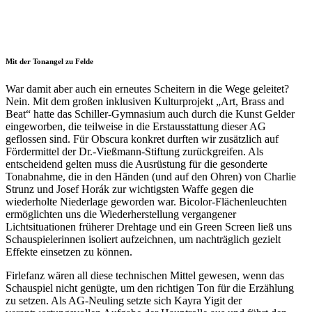
Mit der Tonangel zu Felde
War damit aber auch ein erneutes Scheitern in die Wege geleitet?
Nein. Mit dem großen inklusiven Kulturprojekt „Art, Brass and
Beat“ hatte das Schiller-Gymnasium auch durch die Kunst Gelder
eingeworben, die teilweise in die Erstausstattung dieser AG
geflossen sind. Für Obscura konkret durften wir zusätzlich auf
Fördermittel der Dr.-Vießmann-Stiftung zurückgreifen. Als
entscheidend gelten muss die Ausrüstung für die gesonderte
Tonabnahme, die in den Händen (und auf den Ohren) von Charlie
Strunz und Josef Horák zur wichtigsten Waffe gegen die
wiederholte Niederlage geworden war. Bicolor-Flächenleuchten
ermöglichten uns die Wiederherstellung vergangener
Lichtsituationen früherer Drehtage und ein Green Screen ließ uns
Schauspielerinnen isoliert aufzeichnen, um nachträglich gezielt
Effekte einsetzen zu können.
Firlefanz wären all diese technischen Mittel gewesen, wenn das
Schauspiel nicht genügte, um den richtigen Ton für die Erzählung
zu setzen. Als AG-Neuling setzte sich Kayra Yigit der