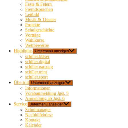
Feste & Feiern
Fremdsprachen
Leitbild
Musik & Theater
Projekte
Schulgeschichte
Vorträge
Wahlkurse
Wettbewerbe
Highlights
Untermenü anzeigen
schiller.bläser
schiller.digital
schiller.ganztag
schiller.mint
schiller.sport
Übertritt
Untermenü anzeigen
Informationen
Vorabanmeldung Jgst. 5
Anmeldung ab Jgst. 6
Service
Untermenü anzeigen
Schulmanager
Nachhilfebörse
Kontakt
Kalender