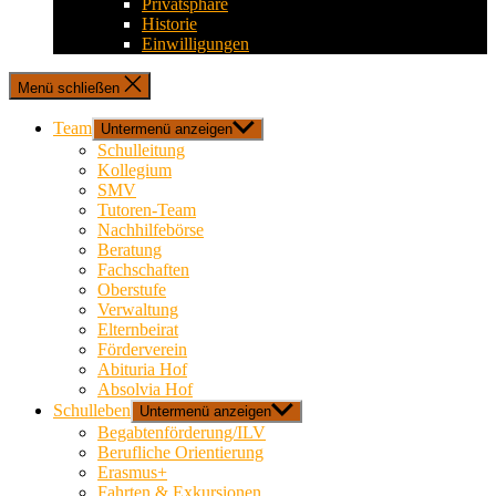
Privatsphäre
Historie
Einwilligungen
Menü schließen
Team
Untermenü anzeigen
Schulleitung
Kollegium
SMV
Tutoren-Team
Nachhilfebörse
Beratung
Fachschaften
Oberstufe
Verwaltung
Elternbeirat
Förderverein
Abituria Hof
Absolvia Hof
Schulleben
Untermenü anzeigen
Begabtenförderung/ILV
Berufliche Orientierung
Erasmus+
Fahrten & Exkursionen