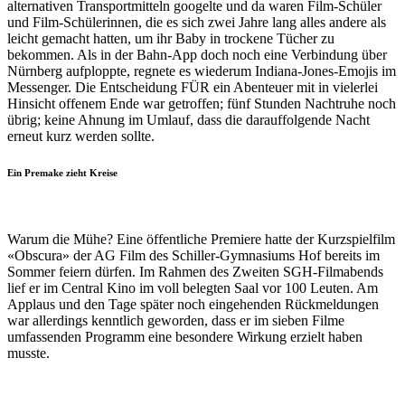
alternativen Transportmitteln googelte und da waren Film-Schüler
und Film-Schülerinnen, die es sich zwei Jahre lang alles andere als
leicht gemacht hatten, um ihr Baby in trockene Tücher zu
bekommen. Als in der Bahn-App doch noch eine Verbindung über
Nürnberg aufploppte, regnete es wiederum Indiana-Jones-Emojis im
Messenger. Die Entscheidung FÜR ein Abenteuer mit in vielerlei
Hinsicht offenem Ende war getroffen; fünf Stunden Nachtruhe noch
übrig; keine Ahnung im Umlauf, dass die darauffolgende Nacht
erneut kurz werden sollte.
Ein Premake zieht Kreise
Warum die Mühe? Eine öffentliche Premiere hatte der Kurzspielfilm
«Obscura» der AG Film des Schiller-Gymnasiums Hof bereits im
Sommer feiern dürfen. Im Rahmen des Zweiten SGH-Filmabends
lief er im Central Kino im voll belegten Saal vor 100 Leuten. Am
Applaus und den Tage später noch eingehenden Rückmeldungen
war allerdings kenntlich geworden, dass er im sieben Filme
umfassenden Programm eine besondere Wirkung erzielt haben
musste.