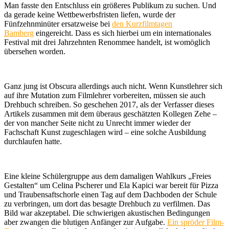
Man fasste den Entschluss ein größeres Publikum zu suchen. Und
da gerade keine Wettbewerbsfristen liefen, wurde der
Fünfzehnminüter ersatzweise bei
den Kurzfilmtagen
Bamberg
eingereicht. Dass es sich hierbei um ein internationales
Festival mit drei Jahrzehnten Renommee handelt, ist womöglich
übersehen worden.
Ganz jung ist Obscura allerdings auch nicht. Wenn Kunstlehrer sich
auf ihre Mutation zum Filmlehrer vorbereiten, müssen sie auch
Drehbuch schreiben. So geschehen 2017, als der Verfasser dieses
Artikels zusammen mit dem überaus geschätzten Kollegen Zehe –
der von mancher Seite nicht zu Unrecht immer wieder der
Fachschaft Kunst zugeschlagen wird – eine solche Ausbildung
durchlaufen hatte.
Eine kleine Schülergruppe aus dem damaligen Wahlkurs „Freies
Gestalten“ um Celina Pscherer und Ela Kapici war bereit für Pizza
und Traubensaftschorle einen Tag auf dem Dachboden der Schule
zu verbringen, um dort das besagte Drehbuch zu verfilmen. Das
Bild war akzeptabel. Die schwierigen akustischen Bedingungen
aber zwangen die blutigen Anfänger zur Aufgabe.
Ein spröder Film-