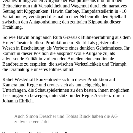
verantwortungsvollen Aufgabe der Hauptrolle aus und führt den
Betrachter nun mit Verspieltheit und Wagemut durch ein narratives
Setting mit Kipppunkten. Hawin Canbay, Hauptdarstellerin in «10
Variationen», verkörpert diesmal in einer Nebenrolle den Spielball
zwischen den Antagonistinnen; den zentralen Kipppunkt dieser
Erzählung.
So wie Hawin bringt auch Ruth Grzesiak Bühnenerfahrung aus dem
Hofer Theater in diese Produktion ein. Sie tritt als geisterhaftes
Wesen in Erscheinung; als Vorbote eines dunklen Geheimnisses. Ihr
kommt in dieser Position die anspruchsvolle Aufgabe zu, als
allwissende Entität in variierenden Anteilen eine emotionale
Bandbreite zu erspielen, die zwischen Verletzlichkeit und Triumph
die Dramaturgie unseres Filmes rahmt.
Rahel Westerhoff konzentrierte sich in dieser Produktion auf
Kamera und Regie und erwies sich als unnachgiebig im
Unterfangen, die Schauspielerinnen zu den besten, ihnen möglichen
Leistungen zu bewegen; unterstützt in der Regie-Assistenz durch
Johanna Ehrlich.
Auch Simon Drescher und Tobias Rinck haben die AG
zeitweise verstärkt