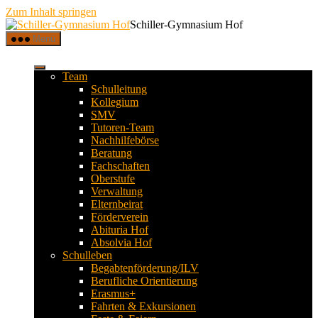
Zum Inhalt springen
Schiller-Gymnasium Hof
Menü
Team
Schulleitung
Kollegium
SMV
Tutoren-Team
Nachhilfebörse
Beratung
Fachschaften
Oberstufe
Verwaltung
Elternbeirat
Förderverein
Abituria Hof
Absolvia Hof
Schulleben
Begabtenförderung/ILV
Berufliche Orientierung
Erasmus+
Fahrten & Exkursionen