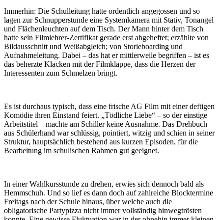
Immerhin: Die Schulleitung hatte ordentlich angegossen und so
lagen zur Schnupperstunde eine Systemkamera mit Stativ, Tonangel
und Flächenleuchten auf dem Tisch. Der Mann hinter dem Tisch
hatte sein Filmlehrer-Zertifikat gerade erst abgeheftet; erzählte von
Bildausschnitt und Weißabgleich; von Storieboarding und
Aufnahmeleitung. Dabei – das hat er mittlerweile begriffen – ist es
das beherzte Klacken mit der Filmklappe, dass die Herzen der
Interessenten zum Schmelzen bringt.
Es ist durchaus typisch, dass eine frische AG Film mit einer deftigen
Komödie ihren Einstand feiert. „Tödliche Liebe“ – so der einstige
Arbeitstitel – machte am Schiller keine Ausnahme. Das Drehbuch
aus Schülerhand war schlüssig, pointiert, witzig und schien in seiner
Struktur, hauptsächlich bestehend aus kurzen Episoden, für die
Bearbeitung im schulischen Rahmen gut geeignet.
In einer Wahlkursstunde zu drehen, erwies sich dennoch bald als
Hemmschuh. Und so lief es dann doch auf zahlreiche Blocktermine
Freitags nach der Schule hinaus, über welche auch die
obligatorische Partypizza nicht immer vollständig hinwegtrösten
konnte. Eine gewisse Fluktuation war in der ohnehin immer kleinen