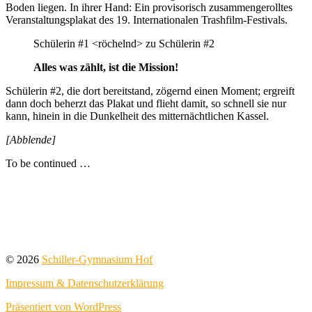
Boden liegen. In ihrer Hand: Ein provisorisch zusammengerolltes
Veranstaltungsplakat des 19. Internationalen Trashfilm-Festivals.
Schülerin #1 <röchelnd> zu Schülerin #2
Alles was zählt, ist die Mission!
Schülerin #2, die dort bereitstand, zögernd einen Moment; ergreift
dann doch beherzt das Plakat und flieht damit, so schnell sie nur
kann, hinein in die Dunkelheit des mitternächtlichen Kassel.
[Abblende]
To be continued …
Wir danken herzlich der Schulleitung, für die finanzielle
Unterstützung dieser Reise und Frau Richter, für ihre bestens
gelaunte Begleitung.
© 2026
Schiller-Gymnasium Hof
Impressum & Datenschutzerklärung
Präsentiert von WordPress