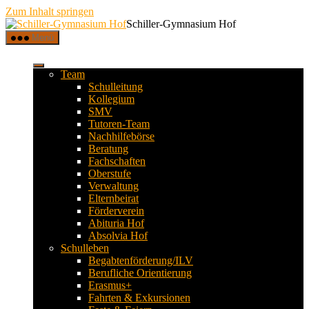
Zum Inhalt springen
Schiller-Gymnasium Hof
Menü
Team
Schulleitung
Kollegium
SMV
Tutoren-Team
Nachhilfebörse
Beratung
Fachschaften
Oberstufe
Verwaltung
Elternbeirat
Förderverein
Abituria Hof
Absolvia Hof
Schulleben
Begabtenförderung/ILV
Berufliche Orientierung
Erasmus+
Fahrten & Exkursionen