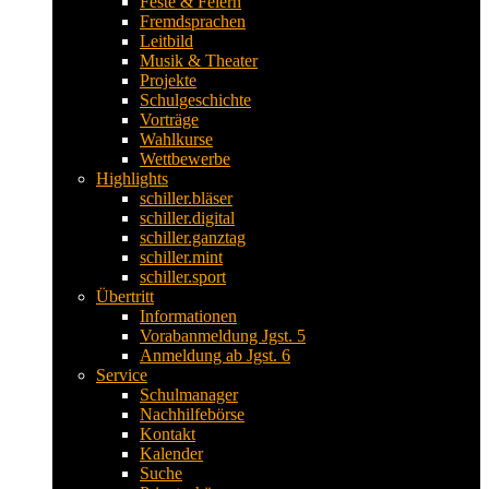
Feste & Feiern
Fremdsprachen
Leitbild
Musik & Theater
Projekte
Schulgeschichte
Vorträge
Wahlkurse
Wettbewerbe
Highlights
schiller.bläser
schiller.digital
schiller.ganztag
schiller.mint
schiller.sport
Übertritt
Informationen
Vorabanmeldung Jgst. 5
Anmeldung ab Jgst. 6
Service
Schulmanager
Nachhilfebörse
Kontakt
Kalender
Suche