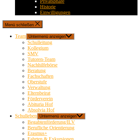
Privatsphäre
Historie
Einwilligungen
Menü schließen
Team
Untermenü anzeigen
Schulleitung
Kollegium
SMV
Tutoren-Team
Nachhilfebörse
Beratung
Fachschaften
Oberstufe
Verwaltung
Elternbeirat
Förderverein
Abituria Hof
Absolvia Hof
Schulleben
Untermenü anzeigen
Begabtenförderung/ILV
Berufliche Orientierung
Erasmus+
Fahrten & Exkursionen