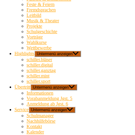
Feste & Feiern
Fremdsprachen
Leitbild
Musik & Theater
Projekte
Schulgeschichte
Vorträge
Wahlkurse
Wettbewerbe
Highlights
Untermenü anzeigen
schiller.bläser
schiller.digital
schiller.ganztag
schiller.mint
schiller.sport
Übertritt
Untermenü anzeigen
Informationen
Vorabanmeldung Jgst. 5
Anmeldung ab Jgst. 6
Service
Untermenü anzeigen
Schulmanager
Nachhilfebörse
Kontakt
Kalender