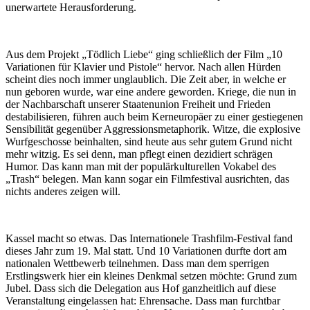
unerwartete Herausforderung.
Aus dem Projekt „Tödlich Liebe“ ging schließlich der Film „10
Variationen für Klavier und Pistole“ hervor. Nach allen Hürden
scheint dies noch immer unglaublich. Die Zeit aber, in welche er
nun geboren wurde, war eine andere geworden. Kriege, die nun in
der Nachbarschaft unserer Staatenunion Freiheit und Frieden
destabilisieren, führen auch beim Kerneuropäer zu einer gestiegenen
Sensibilität gegenüber Aggressionsmetaphorik. Witze, die explosive
Wurfgeschosse beinhalten, sind heute aus sehr gutem Grund nicht
mehr witzig. Es sei denn, man pflegt einen dezidiert schrägen
Humor. Das kann man mit der populärkulturellen Vokabel des
„Trash“ belegen. Man kann sogar ein Filmfestival ausrichten, das
nichts anderes zeigen will.
Kassel macht so etwas. Das Internationele Trashfilm-Festival fand
dieses Jahr zum 19. Mal statt. Und 10 Variationen durfte dort am
nationalen Wettbewerb teilnehmen. Dass man dem sperrigen
Erstlingswerk hier ein kleines Denkmal setzen möchte: Grund zum
Jubel. Dass sich die Delegation aus Hof ganzheitlich auf diese
Veranstaltung eingelassen hat: Ehrensache. Dass man furchtbar