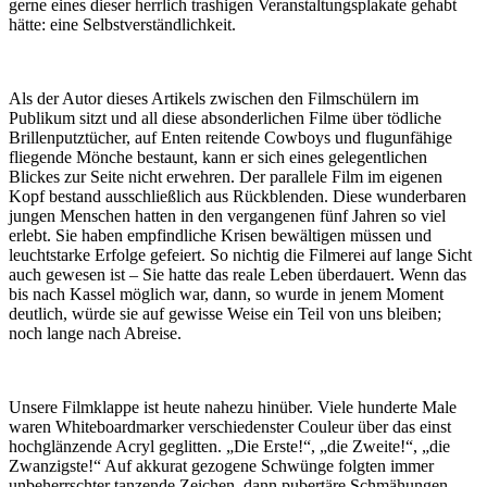
gerne eines dieser herrlich trashigen Veranstaltungsplakate gehabt
hätte: eine Selbstverständlichkeit.
Als der Autor dieses Artikels zwischen den Filmschülern im
Publikum sitzt und all diese absonderlichen Filme über tödliche
Brillenputztücher, auf Enten reitende Cowboys und flugunfähige
fliegende Mönche bestaunt, kann er sich eines gelegentlichen
Blickes zur Seite nicht erwehren. Der parallele Film im eigenen
Kopf bestand ausschließlich aus Rückblenden. Diese wunderbaren
jungen Menschen hatten in den vergangenen fünf Jahren so viel
erlebt. Sie haben empfindliche Krisen bewältigen müssen und
leuchtstarke Erfolge gefeiert. So nichtig die Filmerei auf lange Sicht
auch gewesen ist – Sie hatte das reale Leben überdauert. Wenn das
bis nach Kassel möglich war, dann, so wurde in jenem Moment
deutlich, würde sie auf gewisse Weise ein Teil von uns bleiben;
noch lange nach Abreise.
Unsere Filmklappe ist heute nahezu hinüber. Viele hunderte Male
waren Whiteboardmarker verschiedenster Couleur über das einst
hochglänzende Acryl geglitten. „Die Erste!“, „die Zweite!“, „die
Zwanzigste!“ Auf akkurat gezogene Schwünge folgten immer
unbeherrschter tanzende Zeichen, dann pubertäre Schmähungen,