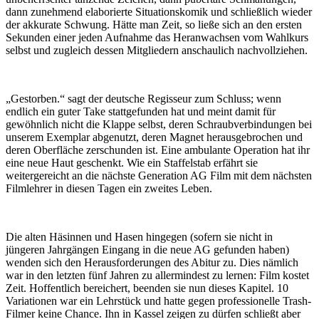
dann zunehmend elaborierte Situationskomik und schließlich wieder
der akkurate Schwung. Hätte man Zeit, so ließe sich an den ersten
Sekunden einer jeden Aufnahme das Heranwachsen vom Wahlkurs
selbst und zugleich dessen Mitgliedern anschaulich nachvollziehen.
„Gestorben.“ sagt der deutsche Regisseur zum Schluss; wenn
endlich ein guter Take stattgefunden hat und meint damit für
gewöhnlich nicht die Klappe selbst, deren Schraubverbindungen bei
unserem Exemplar abgenutzt, deren Magnet herausgebrochen und
deren Oberfläche zerschunden ist. Eine ambulante Operation hat ihr
eine neue Haut geschenkt. Wie ein Staffelstab erfährt sie
weitergereicht an die nächste Generation AG Film mit dem nächsten
Filmlehrer in diesen Tagen ein zweites Leben.
Die alten Häsinnen und Hasen hingegen (sofern sie nicht in
jüngeren Jahrgängen Eingang in die neue AG gefunden haben)
wenden sich den Herausforderungen des Abitur zu. Dies nämlich
war in den letzten fünf Jahren zu allermindest zu lernen: Film kostet
Zeit. Hoffentlich bereichert, beenden sie nun dieses Kapitel. 10
Variationen war ein Lehrstück und hatte gegen professionelle Trash-
Filmer keine Chance. Ihn in Kassel zeigen zu dürfen schließt aber