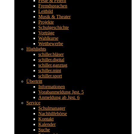
Feste & Feiern
Fremdsprachen
Leitbild
Musik & Theater
Projekte
Schulgeschichte
Vorträge
Wahlkurse
Wettbewerbe
Highlights
schiller.bläser
schiller.digital
schiller.ganztag
schiller.mint
schiller.sport
Übertritt
Informationen
Vorabanmeldung Jgst. 5
Anmeldung ab Jgst. 6
Service
Schulmanager
Nachhilfebörse
Kontakt
Kalender
Suche