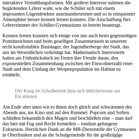
interaktive Vermittlungsformen. Mit großem Interesse nahmen die
begleitenden Lehrer wahr, wie die Schüler sich mit einem
imposanten Lügendetektor auseinandersetzten und so in entspannter
Atmosphäre besser kennen lernen konnten. Die Anschaffung fürs
Lehrerzimmer des Schiller-Gymnasiums ist bereits beantragt.
Kennen lernen konnten sich einige von uns auch beim gegenseitigen
Porträtzeichnen und beim geselligen Zusammensein in unserem
recht komfortablen Basislager, der Jugendherberge der Stadt, das
uns im Wesentlichen verköstigt hat. Mathematisch Interessierte
hatten am Frühstückstisch im Freien ihre Freude daran, den
exponentiellen Zusammenhang zwischen der Einwohnerzahl einer
Stadt und dem Umfang der Wespenpopulation im Habitat zu
ermitteln.
Der Rang im Schulbetrieb lässt sich üblicherweise am
Eis ablesen
Am Ende aber taten wir es ihnen doch gleich und schwärmten des
Abends aus, ins Kino und auf den Rummel. Popcorn und Softeis
schließen bekanntlich den Magen und beschließen eine – man darf
das hier mit Fug und Recht feststellen – rundum gelungene
Exkursion. Herzlichen Dank an die MB-Dienststelle der Gymnasien
in Oberfranken und an die Schulgemeinde für die großzügige