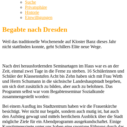
Suche
Privatsphäre
Historie
Einwilligungen
Begabte nach Dresden
Weil das traditionelle Wochenende auf Kloster Banz dieses Jahr
nicht stattfinden konnte, geht Schillers Elite neue Wege.
Nach drei herausfordernden Seminartagen im Haus war es an der
Zeit, einmal zwei Tage in die Ferne zu streben. 16 Schülerinnen und
Schüler der Klassenstufen Acht bis Zehn haben sich mit Frau Wirth
und Herrn Schumann in die sächsische Landeshauptstadt begeben,
um sich dort zusätzlich zu bilden, aber auch zu belohnen. Das
Programm selbst war vom Begabtenseminar Sozialkunde
zusammengestellt worden:
Bei einem Ausflug ins Stadtzentrum haben wir die Frauenkirche
besichtigt. Wer nicht nur begabt, sondern auch mutig ist, hat auch
den Aufstieg gewagt und mittels herrlichem Ausblick über die Stadt
mögliche Ziele für ein Abendprogramm ausgekundschaftet. Einige
Kunstinteressierte unter uns haben eine spontane Führung durch das