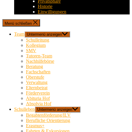
Privatsphäre
Historie
Einwilligungen
Menü schließen
Team
Untermenü anzeigen
Schulleitung
Kollegium
SMV
Tutoren-Team
Nachhilfebörse
Beratung
Fachschaften
Oberstufe
Verwaltung
Elternbeirat
Förderverein
Abituria Hof
Absolvia Hof
Schulleben
Untermenü anzeigen
Begabtenförderung/ILV
Berufliche Orientierung
Erasmus+
Fahrten & Exkursionen