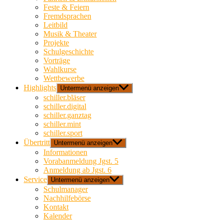
Feste & Feiern
Fremdsprachen
Leitbild
Musik & Theater
Projekte
Schulgeschichte
Vorträge
Wahlkurse
Wettbewerbe
Highlights
Untermenü anzeigen
schiller.bläser
schiller.digital
schiller.ganztag
schiller.mint
schiller.sport
Übertritt
Untermenü anzeigen
Informationen
Vorabanmeldung Jgst. 5
Anmeldung ab Jgst. 6
Service
Untermenü anzeigen
Schulmanager
Nachhilfebörse
Kontakt
Kalender