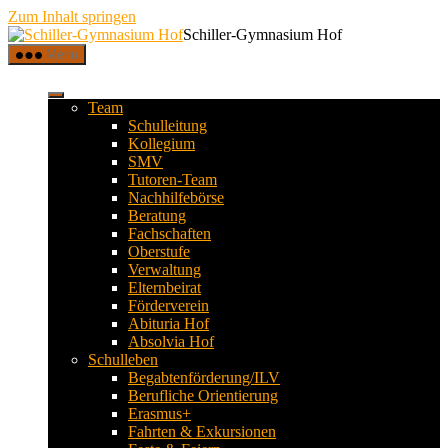
Zum Inhalt springen
Schiller-Gymnasium Hof
Menü
Team
Schulleitung
Kollegium
SMV
Tutoren-Team
Nachhilfebörse
Beratung
Fachschaften
Oberstufe
Verwaltung
Elternbeirat
Förderverein
Abituria Hof
Absolvia Hof
Schulleben
Begabtenförderung/ILV
Berufliche Orientierung
Erasmus+
Fahrten & Exkursionen