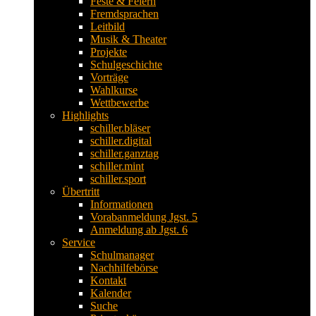
Feste & Feiern
Fremdsprachen
Leitbild
Musik & Theater
Projekte
Schulgeschichte
Vorträge
Wahlkurse
Wettbewerbe
Highlights
schiller.bläser
schiller.digital
schiller.ganztag
schiller.mint
schiller.sport
Übertritt
Informationen
Vorabanmeldung Jgst. 5
Anmeldung ab Jgst. 6
Service
Schulmanager
Nachhilfebörse
Kontakt
Kalender
Suche