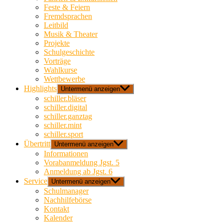
Feste & Feiern
Fremdsprachen
Leitbild
Musik & Theater
Projekte
Schulgeschichte
Vorträge
Wahlkurse
Wettbewerbe
Highlights
Untermenü anzeigen
schiller.bläser
schiller.digital
schiller.ganztag
schiller.mint
schiller.sport
Übertritt
Untermenü anzeigen
Informationen
Vorabanmeldung Jgst. 5
Anmeldung ab Jgst. 6
Service
Untermenü anzeigen
Schulmanager
Nachhilfebörse
Kontakt
Kalender