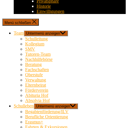
Privatsphäre
Historie
Einwilligungen
Menü schließen
Team
Untermenü anzeigen
Schulleitung
Kollegium
SMV
Tutoren-Team
Nachhilfebörse
Beratung
Fachschaften
Oberstufe
Verwaltung
Elternbeirat
Förderverein
Abituria Hof
Absolvia Hof
Schulleben
Untermenü anzeigen
Begabtenförderung/ILV
Berufliche Orientierung
Erasmus+
Fahrten & Exkursionen