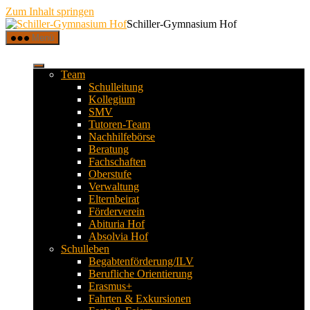
Zum Inhalt springen
Schiller-Gymnasium Hof
Menü
Team
Schulleitung
Kollegium
SMV
Tutoren-Team
Nachhilfebörse
Beratung
Fachschaften
Oberstufe
Verwaltung
Elternbeirat
Förderverein
Abituria Hof
Absolvia Hof
Schulleben
Begabtenförderung/ILV
Berufliche Orientierung
Erasmus+
Fahrten & Exkursionen